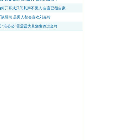
为何开幕式只闻其声不见人 自言已很自豪
军谈绯闻 是男人都会喜欢刘嘉玲
 “准公公”霍震霆为其颁发奥运金牌