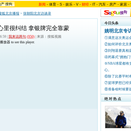
地产
搜狗
新闻
-
体育
-
S
-
娱乐
-
V
-
财经
-
IT
-
汽车
-
房产
-
家居
-
搜狐北京播报
>
张朝阳北京访谈录
今日头条
心里很纠结 拿银牌完全靠蒙
姚明北京专访
59 |
我来说两句
(950)
| 来源：搜狐视频
①满意这次奥运
sh播放器
to see this player.
②如何评
③刘翔退赛真
④闭幕式“拥抱
⑤NBA球星都
心。
⑥除了比赛平
⑦篮球梦想已
⑧准备啥时
绝 对 热 点