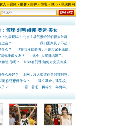
女人
-
视频
-
播客
-
邮件
-
博客
-
BBS
-
我说两句
：篮球-刘翔-绯闻-奥运-美女
会上的表现吗？
北京主场气氛给我们很大鼓舞。
价北京奥运会？
我们国家真了不起！
相是什么？
刘翔3月就受伤，只是大家不愿信。
门”是你绯闻女友？
这个..人家都结婚了。
有女孩追,你呢？
NBA有门课:如何对女孩有戒
时有什么爱好？
上网，没人知道你是阿猫阿狗。
经实现,你还想做什么？
建立基金，建学校。
候要孩子？
看一看吧，再等个一年两年。