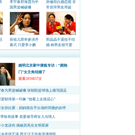
洪
李宇春郑海霞为中
孙俪坦白婚恋观 非
国男篮喊破嗓
常崇拜男友邓超
冠
容祖儿荣幸参演开
郭晶晶不退役不结
幕式 只爱李小鹏
婚 称男友很可爱
姚明北京家中搜狐专访：“拥抱
门”女主角结婚了
观看2816837次
宇春为男篮喊破嗓 张朝阳篮球场上痛骂国足
梁朝伟第一印象 “他看上去很花心”
看女排比赛：妈妈很在乎出场时同胞的欢呼
”李咏有故事 老婆做导师女儿当情人
李小龙误伤 揭秘其死在女明星家
话乡党张艺谋 西北汉子也有浪漫情怀