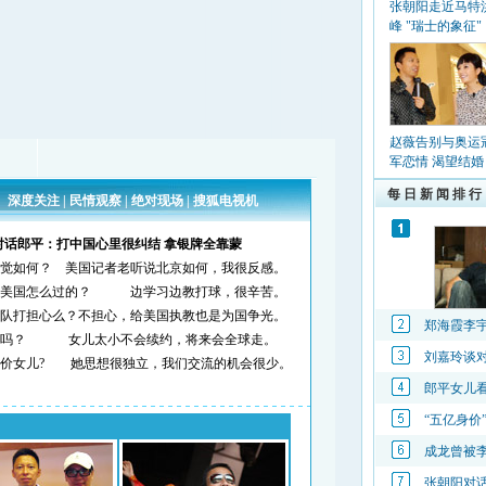
张朝阳走近马特
峰 "瑞士的象征"
赵薇告别与奥运
军恋情 渴望结婚
每 日 新 闻 排 行
郑海霞李
刘嘉玲谈对
郎平女儿
“五亿身价
成龙曾被
张朝阳对