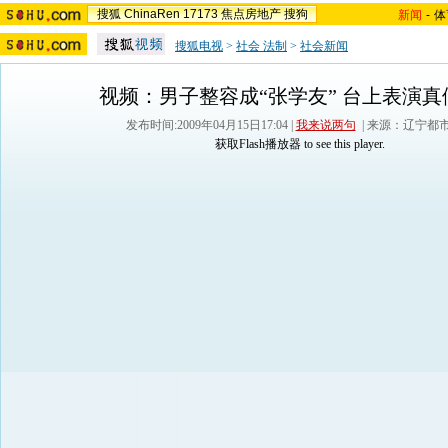
搜狐
ChinaRen
17173
焦点房地产
搜狗
新闻
-
体
搜狐电视
>
社会 法制
>
社会新闻
视频：男子整容成“张学友” 台上表演真
发布时间:2009年04月15日17:04 |
我来说两句
| 来源：辽宁都
获取Flash播放器
to see this player.