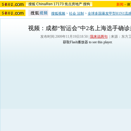
搜狐
ChinaRen
17173
焦点房地产
搜狗
新闻
-
体
搜狐视频
>
社会 法制
>
全球多国暴发甲型H1N1流
视频：成都“智运会”中2名上海选手确
发布时间:2009年11月19日18:50 |
我来说两句
| 来源：东方
获取Flash播放器
to see this player.