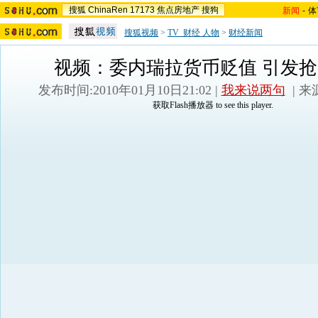
搜狐
ChinaRen
17173
焦点房地产
搜狗
新闻
-
体
搜狐视频
>
TV_财经 人物
>
财经新闻
视频：委内瑞拉货币贬值 引发
发布时间:2010年01月10日21:02 |
我来说两句
| 
获取Flash播放器
to see this player.