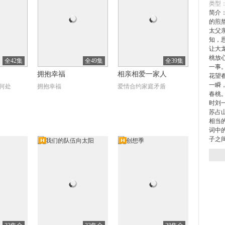
类型
8
简介
的煎
阳光
太父
知，
让大
桃放
全42集
全49集
全39集
一事
拥抱幸福
相亲相爱一家人
花望
一瞬
何处
拥抱幸福
爱情合约家庭矛盾
春桃
时刘
5
苏占
相当
温婉
词中
子之
清
高清
全24集
全40集
全8集
沸腾人生
曼达洛人第1季（The
Mandalorian Season 1）
爷强制爱
韩东君阚清子并肩筑梦
曼达洛武士传奇徐徐展开