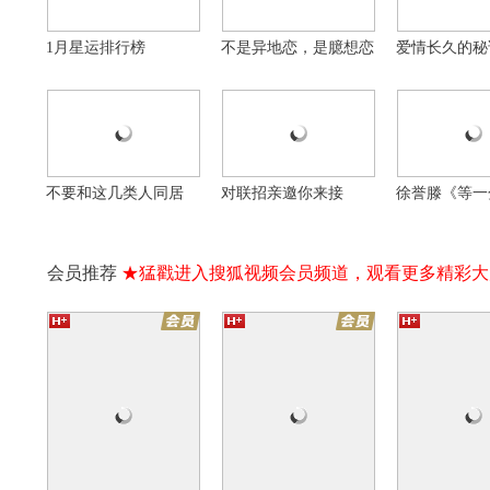
1月星运排行榜
不是异地恋，是臆想恋
爱情长久的秘
16集全
16集全
为你逆光而来
夜城赋
青梅酸酸你微
千金&保镖极限拉扯
百变花魁追爱女世子
天降变竹马的治
自制
自制
自制
不要和这几类人同居
对联招亲邀你来接
徐誉滕《等一
会员推荐
★猛戳进入搜狐视频会员频道，观看更多精彩大
实
抗日奇侠之张二嫂
暴风营救
万
长期抽烟体检很重要
搞笑配音《怯撇条》
走进新疆好地
16集全
20集全
他在逆光中告白
法医秦明第一季
无心法师第一
硬币牵起美妙爱情
为死者言 为生者权
无牙CP永远的
大家憋笑憋得好辛苦
20年前的盛世美颜
大怪兽加美拉