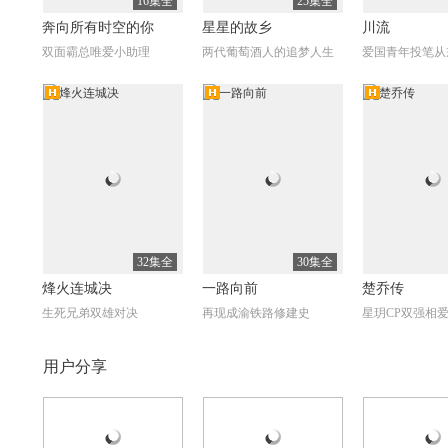
16集全
25集全
奔向所有时空的你
星星的故乡
川流
双面霸总唯爱小助理
两代葡萄酒人的追梦人生
爱国青年投笔从
高清
高清
高
全41集
全40集
极品一家人
烟花易冷
女怕嫁错郎
女汉子主厨逆袭人生
千日酒坊背后的爱恨情仇
乡村媳妇展现代
32集全
30集全
烽火连城决
一路向前
楚乔传
生死兄弟双雄对决
再现成渝铁路修建史
星玥CP双强相
自制
自制
自制
高
用户分享