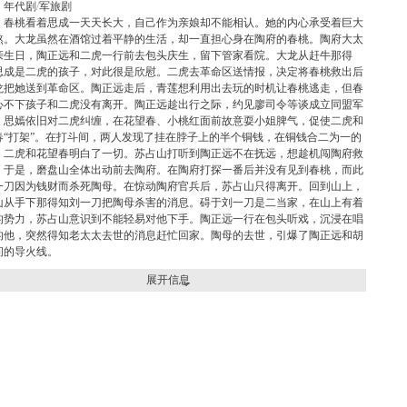
：
年代剧
/
军旅剧
129
1.1万
：春桃看着思成一天天长大，自己作为亲娘却不能相认。她的内心承受着巨大
熬。大龙虽然在酒馆过着平静的生活，却一直担心身在陶府的春桃。陶府大太
开朗大男孩！
惊为天人
亲生日，陶正远和二虎一行前去包头庆生，留下管家看院。大龙从赶牛那得
思成是二虎的孩子，对此很是欣慰。二虎去革命区送情报，决定将春桃救出后
龙把她送到革命区。陶正远走后，青莲想利用出去玩的时机让春桃逃走，但春
心不下孩子和二虎没有离开。陶正远趁出行之际，约见廖司令等谈成立同盟军
。思嫣依旧对二虎纠缠，在花望春、小桃红面前故意耍小姐脾气，促使二虎和
春“打架”。在打斗间，两人发现了挂在脖子上的半个铜钱，在铜钱合二为一的
，二虎和花望春明白了一切。苏占山打听到陶正远不在抚远，想趁机闯陶府救
。于是，磨盘山全体出动前去陶府。在陶府打探一番后并没有见到春桃，而此
一刀因为钱财而杀死陶母。在惊动陶府官兵后，苏占山只得离开。回到山上，
86
4680
山从手下那得知刘一刀把陶母杀害的消息。碍于刘一刀是二当家，在山上有着
的势力，苏占山意识到不能轻易对他下手。陶正远一行在包头听戏，沉浸在唱
女神雯雯
野玫瑰红玫瑰，反正都很贵
的他，突然得知老太太去世的消息赶忙回家。陶母的去世，引爆了陶正远和胡
间的导火线。
展开信息