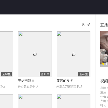
换一换
直播
1
异地
全60集
全42集
全49集
英雄吉鸿昌
简言的夏冬
视频
情仇
丹心碧血沃中华
朱亚文万茜情定职场
导演
主演
年份
产地
时长：