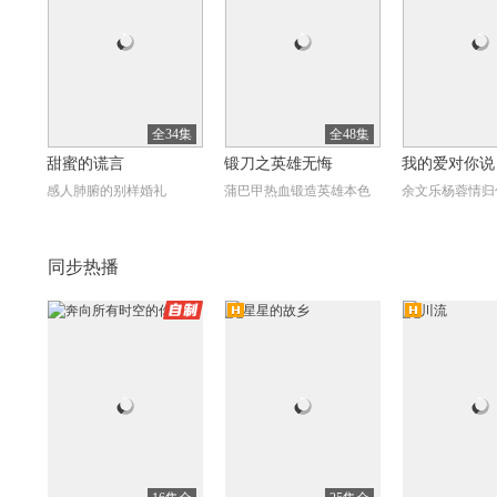
全34集
全48集
甜蜜的谎言
锻刀之英雄无悔
我的爱对你说
感人肺腑的别样婚礼
蒲巴甲热血锻造英雄本色
余文乐杨蓉情归
同步热播
自制
高清
高清
高
全36集
全8集
潘多拉的秘密
曼达洛人第3季（The
夙夜集
Mandalorian Season 3）
情报人员共同奋战
曼达洛人旧盟友新敌
女将军重生惹王