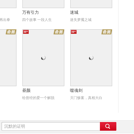
万有引力
迷城
再出拳
四个故事 一段人生
迷失梦魇之城
颜
噬魂剑
昼颜
噬魂剑
给曾经的爱一个解脱
灭门惨案，真相大白
饼侠
卖艺春秋