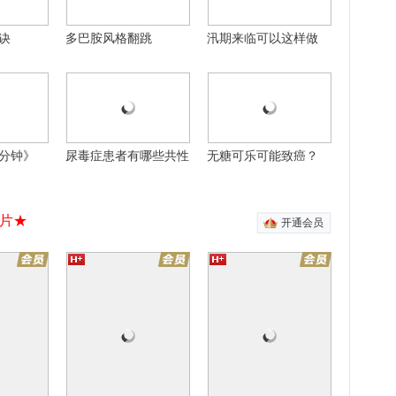
诀
多巴胺风格翻跳
汛期来临可以这样做
12集全
30集全
30集全
甜
风雨上海滩
男人的战争
愈爱情
靳东张歆艺情定上海滩
于和伟应采儿情定商海
自制
自制
分钟》
尿毒症患者有哪些共性
无糖可乐可能致癌？
片★
开通会员
有引力
迷城
方
专门培训超人的学校
顶级杀手变功夫厨神
20集全
16集全
16集全
季
奈何BOSS要娶我2
我的宠物少将军
白月光
木已成洲甜蜜回归
我的将军男友是“萌喵”
废材末日逃生
黑洞洗衣机吞噬一切