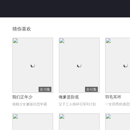
猜你喜欢
全16集
全42集
我们正年少
俺爹是卧底
羽毛耳环
戏精少女邂逅社恐学霸
父子三人粉碎日军R计划
一女四男的虐恋