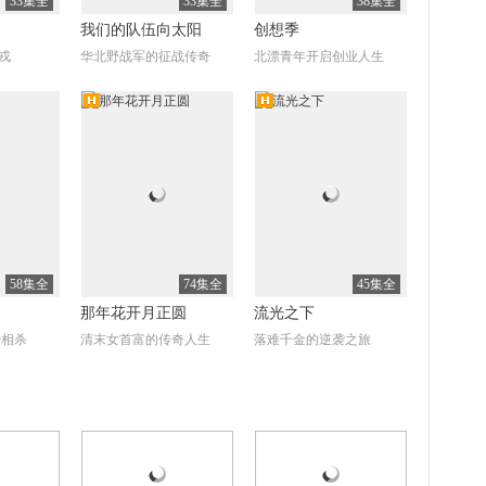
33集全
33集全
38集全
我们的队伍向太阳
创想季
戎
华北野战军的征战传奇
北漂青年开启创业人生
清
高清
全39集
全42集
全50集
向前一步是幸福
我们的千阙歌
价值观
欢喜冤家的寻爱征程
历经考验获真爱
58集全
74集全
45集全
那年花开月正圆
流光之下
爱相杀
清末女首富的传奇人生
落难千金的逆袭之旅
清
高清