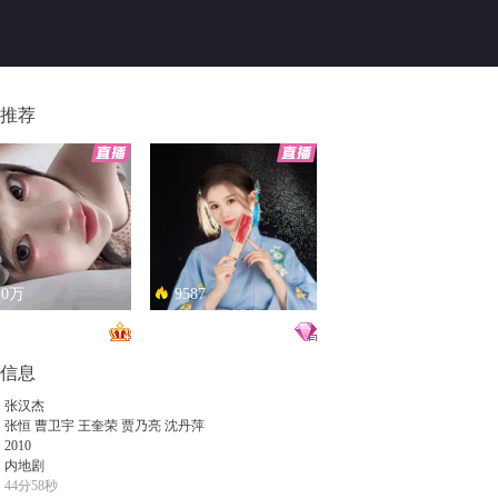
推荐
.0万
9587
恋总是让人患得患失。。。
只能接受500m的异地恋，电动车没电了......
信息
：
张汉杰
：
张恒
曹卫宇
王奎荣
贾乃亮
沈丹萍
：
2010
：
内地剧
44分58秒