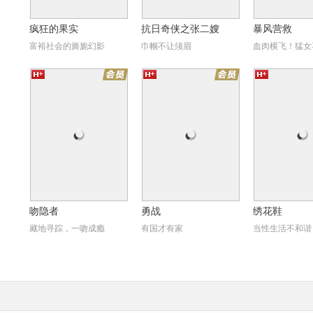
疯狂的果实
抗日奇侠之张二嫂
暴风营救
富裕社会的旖旎幻影
巾帼不让须眉
血肉横飞！猛女
勇战
绣花鞋
昼
吻隐者
勇战
绣花鞋
藏地寻踪，一吻成瘾
有国才有家
当性生活不和谐
2
天朝国库之谜
南京！南京！
煎