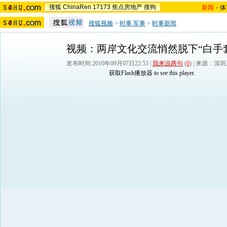
搜狐
ChinaRen
17173
焦点房地产
搜狗
新闻
-
体
搜狐视频
>
时事 军事
>
时事新闻
视频：两岸文化交流悄然脱下“白手
发布时间:2010年09月07日22:53 |
我来说两句
(
0
) | 来源：深
获取Flash播放器
to see this player.