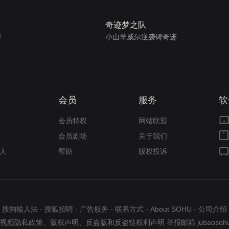
奇迹梦之队
！
小山羊威尔逆袭铸奇迹
会员
服务
软
会员特权
网站联盟
会员剧场
关于我们
人
帮助
版权投诉
搜狗输入法
-
搜狐招聘
-
广告服务
-
联系方式
-
About SOHU
-
公司介绍
视频隐私政策
、
版权声明
、
反盗版和反盗链权利声明
举报邮箱
jubaosoh