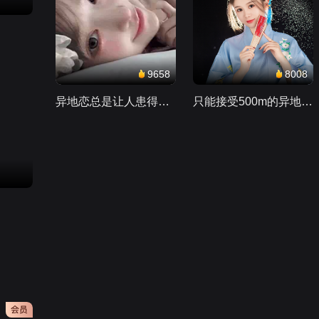
9658
8008
异地恋总是让人患得患失。。。
只能接受500m的异地恋，电动车没电了......