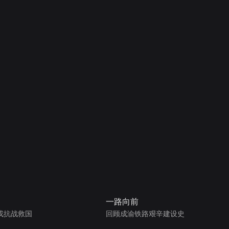
一路向前
戎抗战救国
回顾成渝铁路艰辛建设史