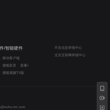
我的表兄维尼
律师文尼法庭无知遭监禁
件/智能硬件
不良信息举报中心
北京互联网举报中心
移动客户端
搜狐影音
直播+
搜狐视频TV版
u@sohu-inc.com