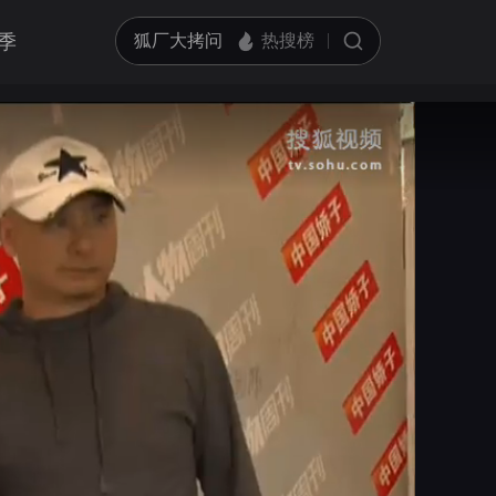
季
亮度
标准
饱和度
100
循环播放
对比度
100
跳过片头片尾