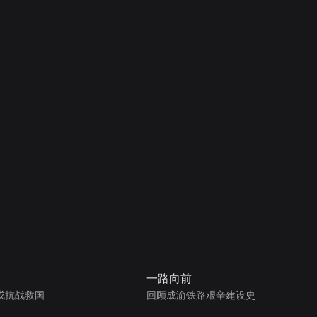
一路向前
戎抗战救国
回顾成渝铁路艰辛建设史