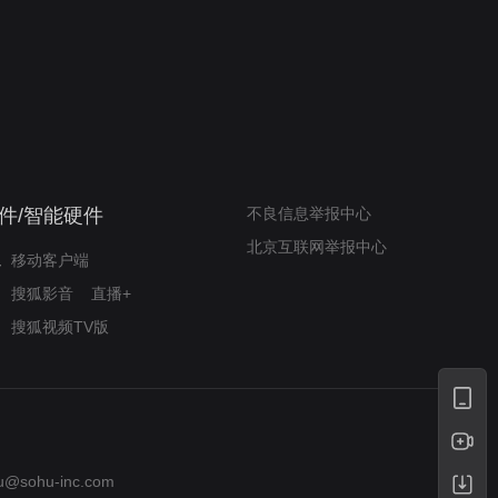
我的表兄维尼
律师文尼法庭无知遭监禁
件/智能硬件
不良信息举报中心
北京互联网举报中心
移动客户端
搜狐影音
直播+
搜狐视频TV版
u@sohu-inc.com