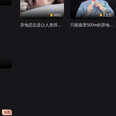
9851
1.2万
异地恋总是让人患得患失。。。
只能接受500m的异地恋，电动车没电了......