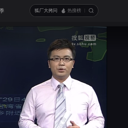
季
亮度
标准
饱和度
100
循环播放
对比度
100
跳过片头片尾