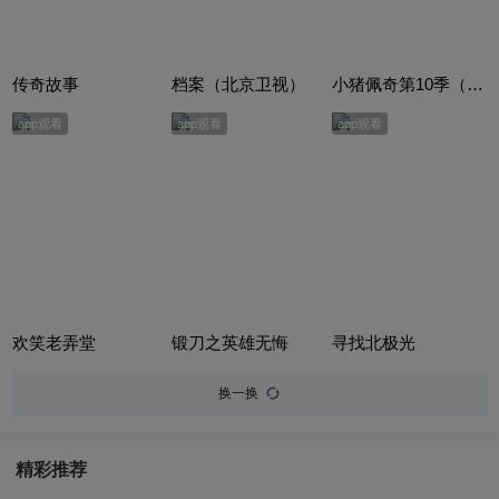
传奇故事
档案（北京卫视）
小猪佩奇第10季（Peppa Pig Season 10）（中文版） 有声音频
app观看
app观看
app观看
欢笑老弄堂
锻刀之英雄无悔
寻找北极光
换一换
精彩推荐