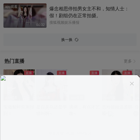
app观看
爆念相思停拍男女主不和，知情人士：
假！剧组仍在正常拍摄。
搜狐视频娱乐播报
00:32
换一换
热门直播
更多
app观看
app观看
app观看
app观看
a
安徽貂蝉前来报
是百灵鸟还是学
滴滴，有点才艺
志玲姐姐温柔哄
你
到！
猪叫啊~
噢~
睡中~
意见反馈
|
PC版
|
APP专区