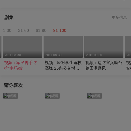
剧集
更多信息
1-30
31-60
61-90
91-100
2011-08-30
2011-08-30
2011-08-30
20
很
视频：军民携手防
视频：应对学生返校
视频：边防官兵助台
视
抗“南玛都”
高峰 25条公交增加
轮回港避风
安
车次
猜你喜欢
app观看
app观看
app观看