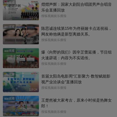
app观看
熠熠声辉：国家大剧院合唱团男声合唱音
乐会直播回放
搜狐视频娱乐播报
113:56
app观看
陈思诚连续第15年为佟丽娅卡点送祝福，
网友称他俩是新型离婚关系。
搜狐视频娱乐播报
00:09
app观看
爆《向野的我们》因辛芷蕾延播，节目组
火速辟谣：内容为不实谣传。
搜狐视频娱乐播报
00:11
app观看
首届太阳岛电影周“汇影聚力·数智赋能影
视产业洽谈会”直播回放
搜狐视频娱乐播报
119:24
app观看
王楚然被大家考古，原来小时候是热舞女
郎！
搜狐视频娱乐播报
00:22