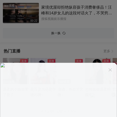
天生自带镜头氛围感～#艾米
app观看
家境优渥却拒绝纵容孩子消费奢侈品！汪
峰和14岁女儿的这段对话火了，不哭穷不
宠溺，把消费边界讲得明明白白，育儿观
搜狐视频娱乐播报
00:22
引人深思
换一换
热门直播
更多
app观看
app观看
app观看
app观看
a
温柔的小姐姐爱
是百灵鸟还是学
滴滴，有点才艺
志玲姐姐温柔哄
野
了爱了
猪叫啊~
噢~
睡中~
反
意见反馈
|
PC版
|
APP专区