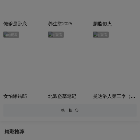
俺爹是卧底
养生堂2025
胭脂似火
app观看
app观看
app观看
女怕嫁错郎
北派盗墓笔记
曼达洛人第三季（The Mandalorian Season 3）
换一换
精彩推荐