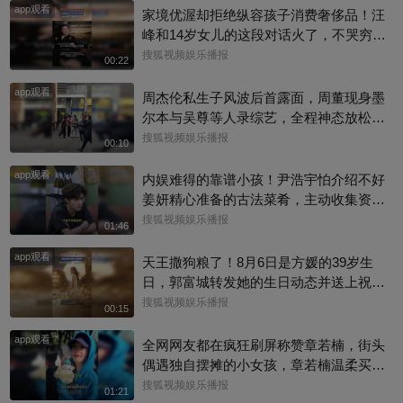
app观看
家境优渥却拒绝纵容孩子消费奢侈品！汪
峰和14岁女儿的这段对话火了，不哭穷不
宠溺，把消费边界讲得明明白白，育儿观
搜狐视频娱乐播报
00:22
引人深思
app观看
周杰伦私生子风波后首露面，周董现身墨
尔本与吴尊等人录综艺，全程神态放松、
有说有笑，还主动向路人打招呼，完全没
搜狐视频娱乐播报
00:10
有被连日来的负面传闻影响情绪。目前，
app观看
杰威尔已发声明追责，清者自清#周杰伦
内娱难得的靠谱小孩！尹浩宇怕介绍不好
姜妍精心准备的古法菜肴，主动收集资料
做PDF菜单，标注菜品地域背景配图，连
搜狐视频娱乐播报
01:46
同事都可以直接拿来使用。还有谁没刷到
app观看
中餐厅这个暖心片段！#尹浩宇 #姜妍
天王撒狗粮了！8月6日是方媛的39岁生
日，郭富城转发她的生日动态并送上祝
福：“祝老婆生日快乐，身体健康，心想事
搜狐视频娱乐播报
00:15
成。”俩人结婚多年，育有3个女儿，日常
app观看
甜蜜幸福~
全网网友都在疯狂刷屏称赞章若楠，街头
偶遇独自摆摊的小女孩，章若楠温柔买下
全部小羊，全程弯腰平视小朋友，一举一
搜狐视频娱乐播报
01:21