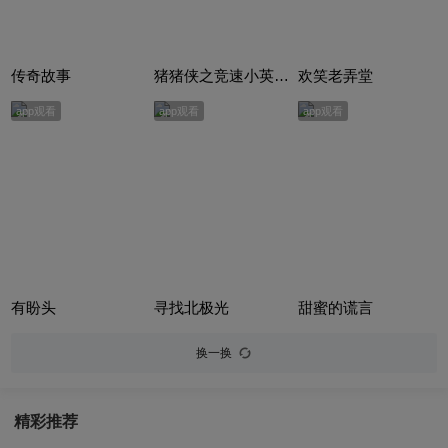
传奇故事
猪猪侠之竞速小英雄合集
欢笑老弄堂
app观看
app观看
app观看
有盼头
寻找北极光
甜蜜的谎言
换一换
精彩推荐