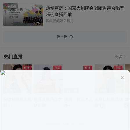
app观看
熠熠声辉：国家大剧院合唱团男声合唱音
乐会直播回放
搜狐视频娱乐播报
113:56
换一换
热门直播
更多
app观看
app观看
app观看
app观看
a
安徽貂蝉前来报
是百灵鸟还是学
滴滴，有点才艺
志玲姐姐温柔哄
古
到！
猪叫啊~
噢~
睡中~
沫
意见反馈
|
PC版
|
APP专区