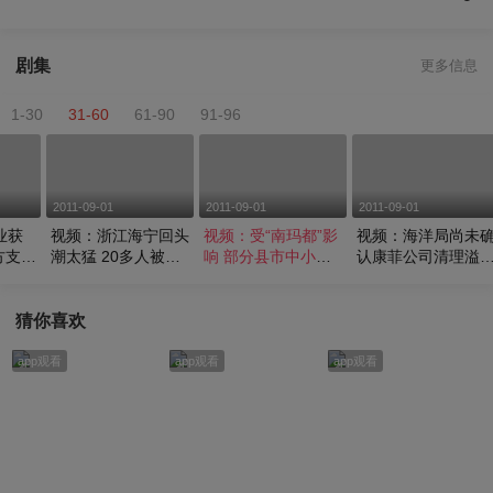
剧集
更多信息
1-30
31-60
61-90
91-96
2011-09-01
2011-09-01
2011-09-01
业获
视频：浙江海宁回头
视频：受“南玛都”影
视频：海洋局尚未
方支付
潮太猛 20多人被冲
响 部分县市中小学
认康菲公司清理溢
倒受伤
推迟开学
情况
猜你喜欢
app观看
app观看
app观看