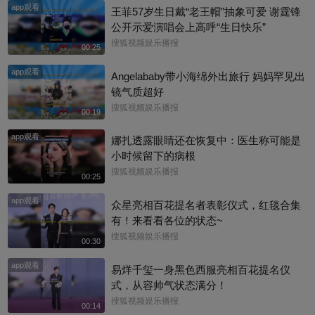
app观看
王菲57岁生日戴“老王帽”抽象可爱 谢霆锋
公开示爱演唱会上高呼“生日快乐”
搜狐视频娱乐播报
00:25
app观看
Angelababy带小海绵外出旅行 妈妈罕见出
镜气质超好
搜狐视频娱乐播报
00:19
app观看
娜扎透露眼睛还在恢复中：医生称可能是
小时候留下的病根
搜狐视频娱乐播报
00:25
app观看
众星亮相百花提名者表彰仪式，红毯合集
有！来看看各位的状态~
搜狐视频娱乐播报
00:30
app观看
易烊千玺一身黑色西服亮相百花提名仪
式，从容帅气状态满分！
搜狐视频娱乐播报
00:14