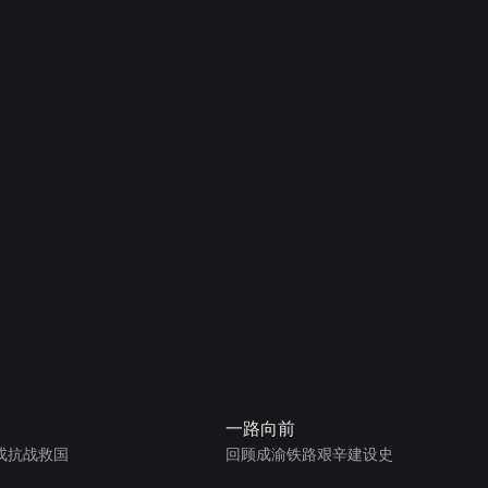
一路向前
戎抗战救国
回顾成渝铁路艰辛建设史