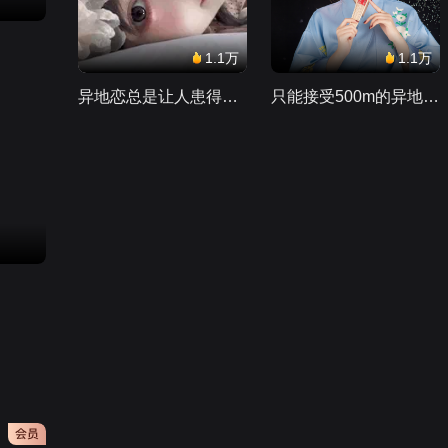
1.1万
1.1万
异地恋总是让人患得患失。。。
只能接受500m的异地恋，电动车没电了......