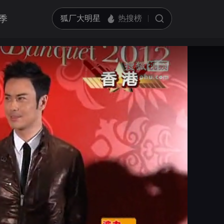
季
亮度
标准
饱和度
100
循环播放
对比度
100
跳过片头片尾