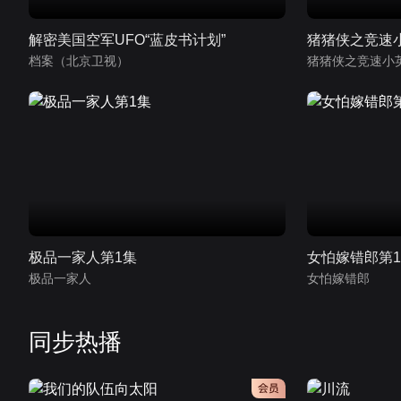
解密美国空军UFO“蓝皮书计划”
猪猪侠之竞速
档案（北京卫视）
猪猪侠之竞速小
极品一家人第1集
女怕嫁错郎第
极品一家人
女怕嫁错郎
同步热播
会员
会员