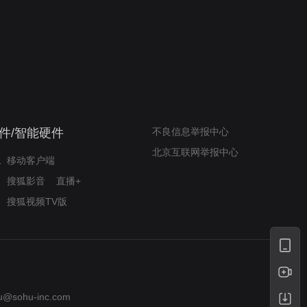
我的表兄维尼
律师文尼法庭无知遭监禁
件/智能硬件
不良信息举报中心
北京互联网举报中心
移动客户端
搜狐影音
直播+
搜狐视频TV版
u@sohu-inc.com