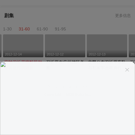
剧集
更多信息
1-30
31-60
61-90
91-95
2012-12-14
2012-12-12
2012-12-13
20
极
实拍习近平幽默鼓励
习近平在广州战区考
交警公布习近平车队
习
水兵就打扰致歉
察
与私家车出租并行画
涌
面
意见反馈
|
PC版
|
APP专区
Copyright ©
2026 Sohu Inc.