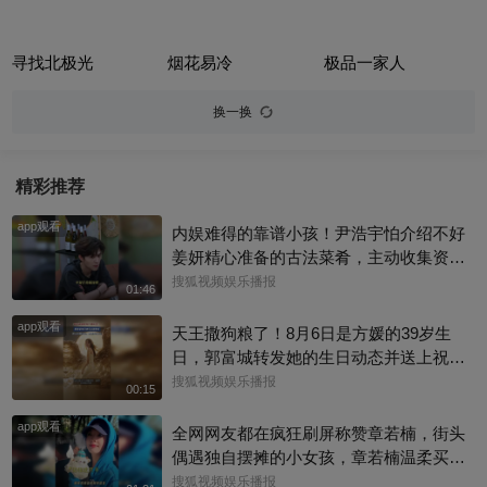
寻找北极光
烟花易冷
极品一家人
换一换
精彩推荐
app观看
内娱难得的靠谱小孩！尹浩宇怕介绍不好
姜妍精心准备的古法菜肴，主动收集资料
做PDF菜单，标注菜品地域背景配图，连
搜狐视频娱乐播报
01:46
同事都可以直接拿来使用。还有谁没刷到
app观看
中餐厅这个暖心片段！#尹浩宇 #姜妍
天王撒狗粮了！8月6日是方媛的39岁生
日，郭富城转发她的生日动态并送上祝
福：“祝老婆生日快乐，身体健康，心想事
搜狐视频娱乐播报
00:15
成。”俩人结婚多年，育有3个女儿，日常
app观看
甜蜜幸福~
全网网友都在疯狂刷屏称赞章若楠，街头
偶遇独自摆摊的小女孩，章若楠温柔买下
全部小羊，全程弯腰平视小朋友，一举一
搜狐视频娱乐播报