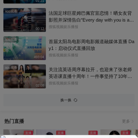
01:21
动尽显绝佳人品。最打动人的不是花钱全
app观看
包，是她照顾到小孩的自尊心，平等对
法国足球巨星姆巴佩官宣恋情！晒女友背
待，善意又体面，这种细碎的善意真的很
影照并深情告白“Every day with you is a s
圈粉～@星同事 @搜狐综艺 @明星狐 #章
unny day. 有你在的每一天 都是晴天”，据
搜狐视频娱乐播报
00:12
若楠
悉，女方是西班牙女演员埃斯特·埃克斯波
app观看
西托，出演《名校风暴》，祝福祝福~@搜
首届太阳岛电影周电影频道融媒体直播 Da
狐体育 @搜狐跑步 @小申小申
y1：启动仪式直播回放
搜狐视频娱乐播报
493:04
app观看
关注流英语周序幕拉开，也迎来了张老师
英语课直播十周年！一件事坚持了10年真
的太酷了，大家有没有跟着张老师的课
搜狐视频娱乐播报
02:08
程，看见更广阔的世界呢？细数内娱，其
实也藏着不少口语大神，他们一开口就对
换一换
味儿了，飙英文的片段甚至堪比口语范
本。今天咱们盘点英文输出质感拉满的艺
人，应援张老师的英语课。快跟着播报小
热门直播
更多
编一起来感受下什么叫开口即高级吧！@
张朝阳 @张朝阳的英语课 @麦小麦 @搜
狐先知道 @千里眼小当家 @高速公鹿 @