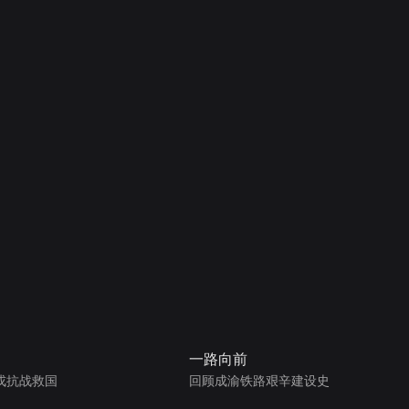
一路向前
戎抗战救国
回顾成渝铁路艰辛建设史