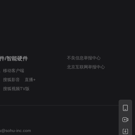
奇迹梦之队
小山羊威尔逆袭铸奇迹
件/智能硬件
不良信息举报中心
北京互联网举报中心
移动客户端
搜狐影音
直播+
搜狐视频TV版
u@sohu-inc.com