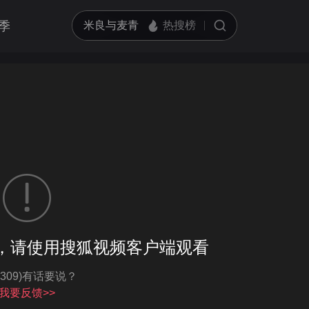
季
哪儿》 众星闻讯祝福王力宏
客户端播放
，请使用搜狐视频客户端观看
亮度
标准
-309)有话要说？
饱和度
100
循环播放
我要反馈>>
对比度
100
跳过片头片尾