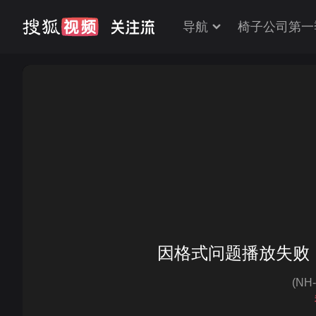
导航
椅子公司第一
众星闻讯祝福王力宏 袁咏仪望参加《爸爸去
因格式问题播放失败
(NH