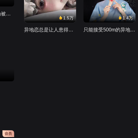
女嘉宾在婚姻里变傻变昏 都是因为被弟弟拿捏的丈夫
1.5万
1.4万
异地恋总是让人患得患失。。。
只能接受500m的异地恋，电动车没电了......