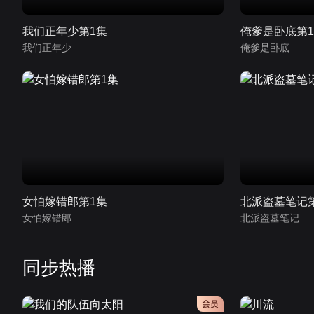
我们正年少第1集
俺爹是卧底第
我们正年少
俺爹是卧底
女怕嫁错郎第1集
北派盗墓笔记
女怕嫁错郎
北派盗墓笔记
同步热播
会员
会员