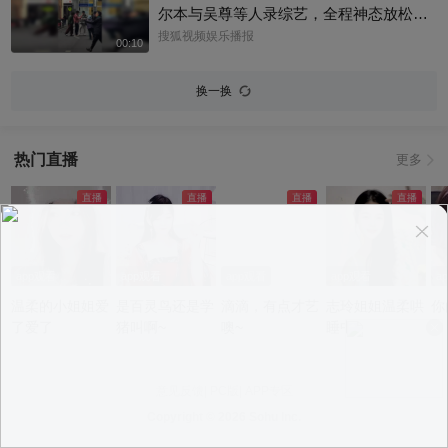
尔本与吴尊等人录综艺，全程神态放松、
有说有笑，还主动向路人打招呼，完全没
搜狐视频娱乐播报
00:10
有被连日来的负面传闻影响情绪。目前，
杰威尔已发声明追责，清者自清#周杰伦
换一换
热门直播
更多
app观看
app观看
app观看
app观看
a
温柔的小姐姐爱
是百灵鸟还是学
滴滴，有点才艺
志玲姐姐温柔哄
你
了爱了
猪叫啊~
噢~
睡中~
意见反馈
|
PC版
|
APP专区
Copyright ©
2026 Sohu Inc.