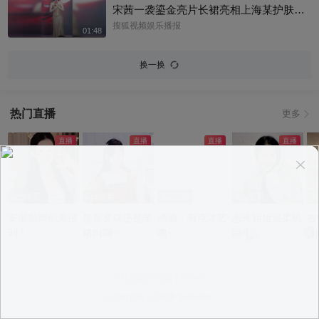
宋茜一袭鎏金亮片长裙亮相上海某护肤品
力学习的总结侠
牌举办的新品发布会，活动上，她教学护
搜狐视频娱乐播报
01:48
肤操，还透露了近况，一起来看看现场还
有哪些趣事吧#宋茜
换一换
热门直播
更多
app观看
app观看
app观看
app观看
a
安徽貂蝉前来报
是百灵鸟还是学
滴滴，有点才艺
志玲姐姐温柔哄
古
到！
猪叫啊~
噢~
睡中~
沫
意见反馈
|
PC版
|
APP专区
Copyright ©
2026 Sohu Inc.