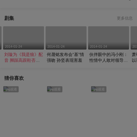
剧集
更多信息
2014-01-24
2014-01-24
2014-01-24
20
仗
刘璇为《我是狼》配
何晟铭发布会“基”情
伙伴眼中的冯小刚：
萧
音 脚踩高跟鞋否认
强吻 孙坚表现害羞
性情中人敢对领导发
以
怀孕
火
猜你喜欢
app观看
app观看
app观看