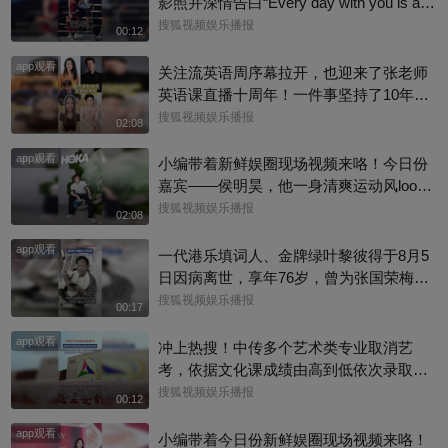
影照并深情告白“Every day with you is a s
unny day. 有你在的每一天 都是晴天”，据
搜狐视频娱乐播报
00:12
悉，女方是西班牙女演员埃斯特·埃克斯波
app观看
西托，出演《名校风暴》，祝福祝福~@搜
关注流英语周序幕拉开，也迎来了张老师
狐体育 @搜狐跑步 @小申小申
英语课直播十周年！一件事坚持了10年真
的太酷了，大家有没有跟着张老师的课
搜狐视频娱乐播报
02:08
程，看见更广阔的世界呢？细数内娱，其
app观看
实也藏着不少口语大神，他们一开口就对
小编带着新鲜娱圈现场视频来咯！今日份
味儿了，飙英文的片段甚至堪比口语范
嘉宾——侯明昊，他一身清爽运动风look
本。今天咱们盘点英文输出质感拉满的艺
现身上海新天地，活力满满，活动上，小
搜狐视频娱乐播报
02:08
人，应援张老师的英语课。快跟着播报小
侯直言喜爱晨跑野营，更多内容来看完整
编一起来感受下什么叫开口即高级吧！@
app观看
版视频吧！
一代港乐填词人、金牌绿叶黎彼得于8月5
张朝阳 @张朝阳的英语课 @麦小麦 @搜
日因病离世，享年76岁，曾为张国荣梅艳
狐先知道 @千里眼小当家 @高速公鹿 @
芳歌曲填词，也曾参演《逃学威龙》《鹿
搜狐视频娱乐播报
00:17
科学探索小组 @涛姐是女神 @狐圈圈 @
鼎记》《唐伯虎点秋香》等作品。从幕后
阿畅酷酷的 @小丰本丰 @小申小申 @刘
app观看
填词到幕前演戏，他把自己活成了香港流
冲上热搜！中传多个艺术类专业取消艺
一杯 @Jen的很AI @一张大脸 @团子摘星
行文化的一个符号。一路走好！
考，依据文化课成绩由高到低依次录取，
星 @元气小梨 @三三及里 @小纪炖蘑菇
校方工作人员回复称：并不是取消艺考，
搜狐视频娱乐播报
00:12
@吃喝玩乐找阿眉 @周沫Momo @小K财
只是调整了一些专业的录取方式
宝书 @断舍离呀 @嘿凤梨like @不咽气的
app观看
小编带着今日份新鲜娱圈现场视频来咯！
小超人 @摸鱼兄弟 @直播狐 @小狐 @努