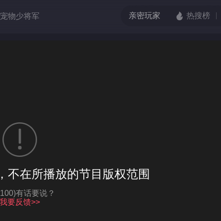
宠物少将军
吧！爱豆
的枪口
端脑
伏虎小济公
格单恋
，不在所播放的节目版权范围
亮度
标准
饱和度
100
Q-100)有话要说？
循环播放
我要反馈>>
对比度
100
跳过片头片尾