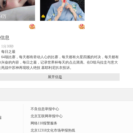
.4万
1.2万
恋总是让人患得患失。。。
只能接受500m的异地恋，电动车没电了......
信息
1分30秒
：
每日之最
：64场比赛，每天都有牵动人心的比赛，每天都有火星四溅的对决，每天都有
你兴奋的内容，每日之最，记录世界杯每天的点点滴滴。在D组乌拉圭与意大
生死战中苏神再现咬人绝技 基耶利尼扒衣投诉。
.5万
1.1万
展开信息
开朗大男孩！
惊为天人
不良信息举报中心
北京互联网举报中心
端
网络110报警服务
北京12318文化市场举报热线