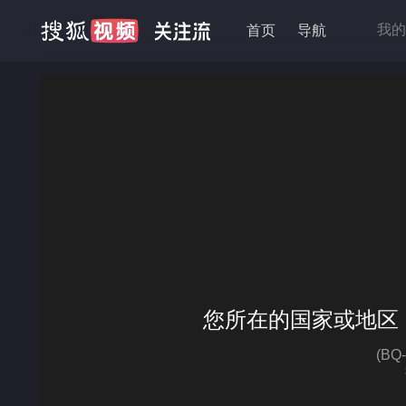
我的
首页
导航
抱走
移动
降龙
高品
您所在的国家或地区
(B