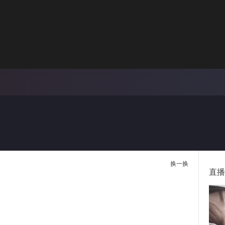
画面色彩调整
00:
倍速
换一换
直播