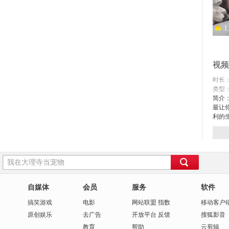
1
异地
视频
时长：
类型
简介
最让
利的
1
阳光
自媒体
会员
服务
软件
搞笑
游戏
电影
网站联盟
指数
移动客户
原创
娱乐
去广告
开放平台
反馈
搜狐影音
教育
帮助
云剪辑