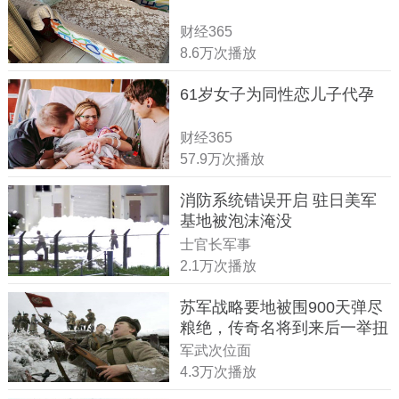
财经365
8.6万次播放
61岁女子为同性恋儿子代孕
财经365
57.9万次播放
消防系统错误开启 驻日美军
基地被泡沫淹没
士官长军事
2.1万次播放
苏军战略要地被围900天弹尽
粮绝，传奇名将到来后一举扭
转战局
军武次位面
4.3万次播放