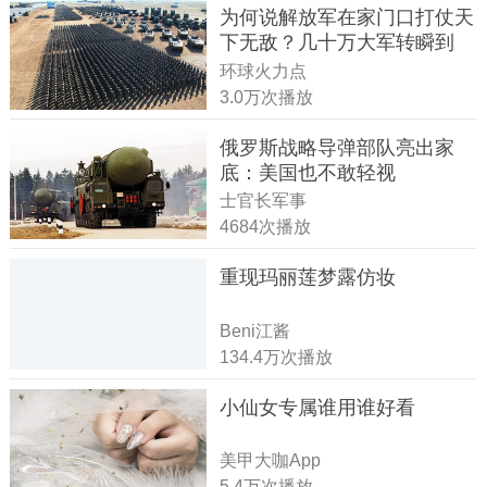
为何说解放军在家门口打仗天
下无敌？几十万大军转瞬到
达！
环球火力点
3.0万次播放
俄罗斯战略导弹部队亮出家
底：美国也不敢轻视
士官长军事
4684次播放
重现玛丽莲梦露仿妆
Beni江酱
134.4万次播放
小仙女专属谁用谁好看
美甲大咖App
5.4万次播放