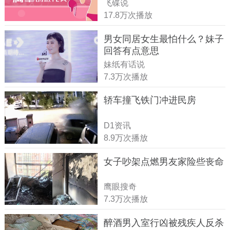
飞碟说
17.8万次播放
男女同居女生最怕什么？妹子
回答有点意思
妹纸有话说
7.3万次播放
轿车撞飞铁门冲进民房
D1资讯
8.9万次播放
女子吵架点燃男友家险些丧命
鹰眼搜奇
7.3万次播放
醉酒男入室行凶被残疾人反杀