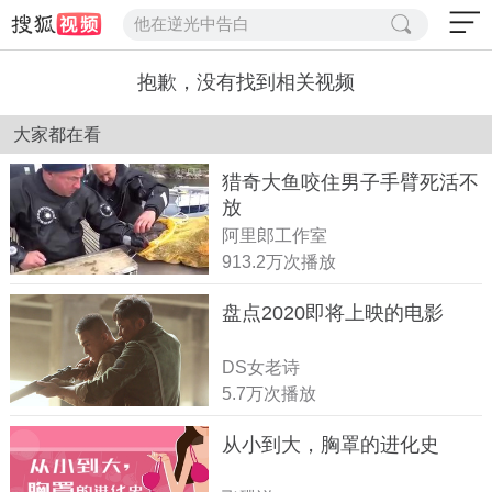
他在逆光中告白
抱歉，没有找到相关视频
大家都在看
猎奇大鱼咬住男子手臂死活不
放
阿里郎工作室
913.2万次播放
盘点2020即将上映的电影
DS女老诗
5.7万次播放
从小到大，胸罩的进化史