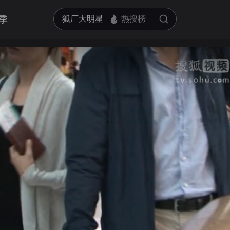
季
亮度
标准
饱和度
100
循环播放
对比度
100
跳过片头片尾