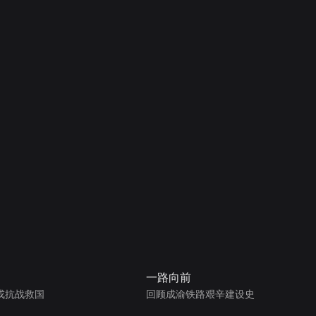
一路向前
戎抗战救国
回顾成渝铁路艰辛建设史