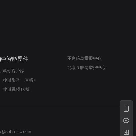
我的表兄维尼
律师文尼法庭无知遭监禁
件/智能硬件
不良信息举报中心
北京互联网举报中心
移动客户端
搜狐影音
直播+
搜狐视频TV版
u@sohu-inc.com