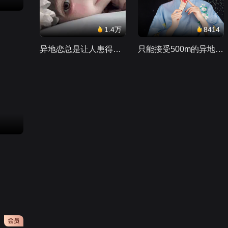
1.4万
8414
异地恋总是让人患得患失。。。
只能接受500m的异地恋，电动车没电了......