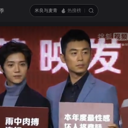
季
亮度
标准
饱和度
100
循环播放
对比度
100
跳过片头片尾