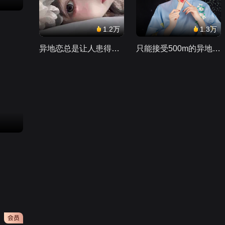
第1集：DJ奥伦唱歌也
1.2万
1.3万
太好听了！黏土身体是
不是更还原，下次再做
异地恋总是让人患得患失。。。
只能接受500m的异地恋，电动车没电了......
32,795
谁呢？
第1集：石板里的炫卡
斗士
12万
第1集：泥坑
1.7亿