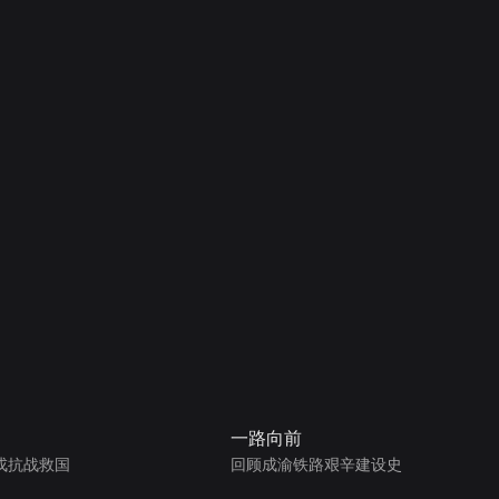
一路向前
戎抗战救国
回顾成渝铁路艰辛建设史