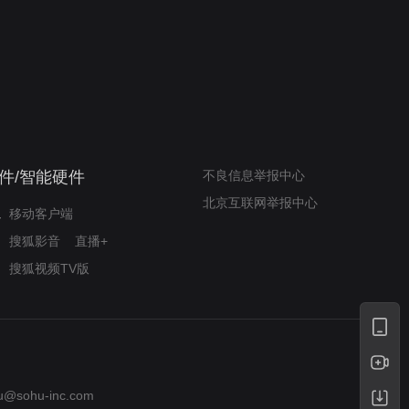
奇迹梦之队
小山羊威尔逆袭铸奇迹
件/智能硬件
不良信息举报中心
北京互联网举报中心
移动客户端
搜狐影音
直播+
搜狐视频TV版
u@sohu-inc.com