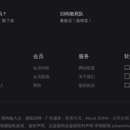
吗？
10间敢死队
，除了你
勇敢活！放肆笑！
会员
服务
软
会员特权
网站联盟
会员剧场
关于我们
人
帮助
版权投诉
搜狗输入法
-
搜狐招聘
-
广告服务
-
联系方式
-
About SOHU
-
公司介绍
视频隐私政策
、
版权声明
、
反盗版和反盗链权利声明
举报邮箱
jubaosoh