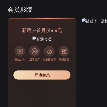
会员影院
会员
新用户首月仅9.9元
院线大片
观看免广
热剧抢先看
顶级画质
开通会员