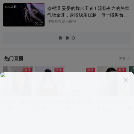
丰本丰 #程潇 #姚琛
app观看
@程潇 妥妥的舞台王者！流畅有力的热舞
气场全开，身段线条优越，每一段舞台都
极具冲击力，舞台魅力直接拉满！#程潇 #
搜狐视频娱乐播报
00:17
性感热舞 @星同事 @春华姐姐 @名人狐
@狐友娱乐 @次元狐 @Shoot体育 @刘一
换一换
杯 @小申小申
热门直播
更多
app观看
app观看
app观看
app观看
a
温柔的小姐姐爱
是百灵鸟还是学
滴滴，有点才艺
志玲姐姐温柔哄
古
了爱了
猪叫啊~
噢~
睡中~
若
意见反馈
|
PC版
|
APP专区