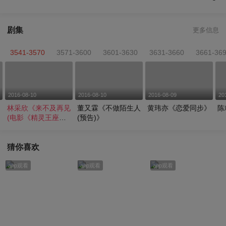
剧集
更多信息
3541-3570
3571-3600
3601-3630
3631-3660
3661-36
2016-08-10
2016-08-10
2016-08-09
20
林采欣《来不及再见
董又霖《不做陌生人
黄玮亦《恋爱同步》
陈
(电影《精灵王座》
(预告)》
推广曲)》
猜你喜欢
app观看
app观看
app观看