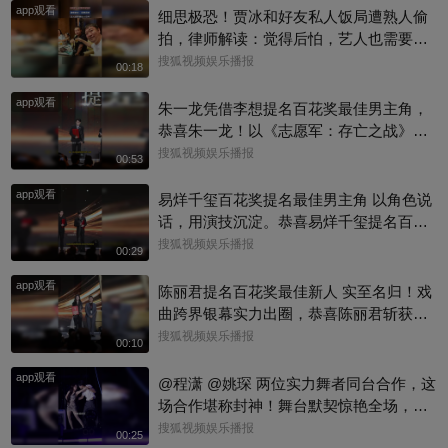
app观看
细思极恐！贾冰和好友私人饭局遭熟人偷
拍，律师解读：觉得后怕，艺人也需要私
人空间
搜狐视频娱乐播报
00:18
app观看
朱一龙凭借李想提名百花奖最佳男主角，
恭喜朱一龙！以《志愿军：存亡之战》李
想一角入围百花奖最佳男主，把志愿军战
搜狐视频娱乐播报
00:53
士的家国大义与细腻柔情演绎得淋漓尽
app观看
致，实力收获认可#百花奖 #朱一龙
易烊千玺百花奖提名最佳男主角 以角色说
话，用演技沉淀。恭喜易烊千玺提名百花
奖最佳男主角，每一次荧幕演绎都看得见
搜狐视频娱乐播报
00:29
成长与力量。#百花奖 #易烊千玺
app观看
陈丽君提名百花奖最佳新人 实至名归！戏
曲跨界银幕实力出圈，恭喜陈丽君斩获百
花奖最佳新人提名～#陈丽君 #百花奖
搜狐视频娱乐播报
00:10
app观看
@程潇 @姚琛 两位实力舞者同台合作，这
场合作堪称封神！舞台默契惊艳全场，妥
妥的神仙联动！@明星狐 @KPOP狐 @小
搜狐视频娱乐播报
00:25