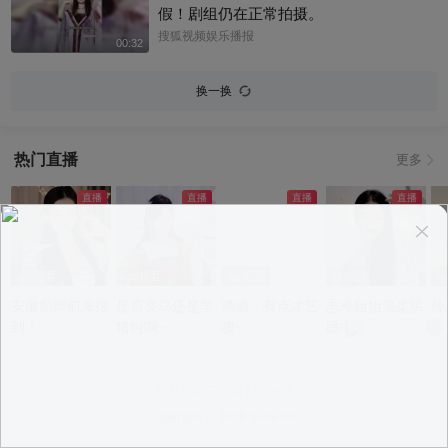
假！剧组仍在正常拍摄。
搜狐视频娱乐播报
00:32
换一换
热门直播
更多
app观看
app观看
app观看
app观看
a
安徽貂蝉前来报
是百灵鸟还是学
滴滴，有点才艺
志玲姐姐温柔哄
伶
到！
猪叫啊~
噢~
睡中~
意见反馈
|
PC版
|
APP专区
Copyright ©
2026 Sohu Inc.