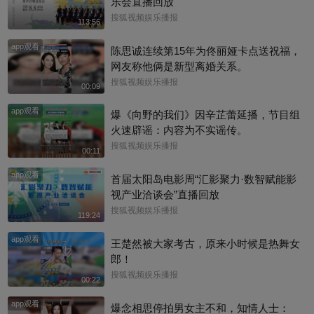
乐会直播回放
搜狐视频娱乐播报
113:56
app观看
陈思诚连续第15年为佟丽娅卡点送祝福，
网友称他俩是新型离婚关系。
搜狐视频娱乐播报
00:09
app观看
爆《向野的我们》因辛芷蕾延播，节目组
火速辟谣：内容为不实谣传。
搜狐视频娱乐播报
00:11
app观看
首届太阳岛电影周“汇影聚力·数智赋能影
视产业洽谈会”直播回放
搜狐视频娱乐播报
119:24
app观看
王楚然被大家考古，原来小时候是热舞女
郎！
搜狐视频娱乐播报
00:22
app观看
爆念相思停拍男女主不和，知情人士：