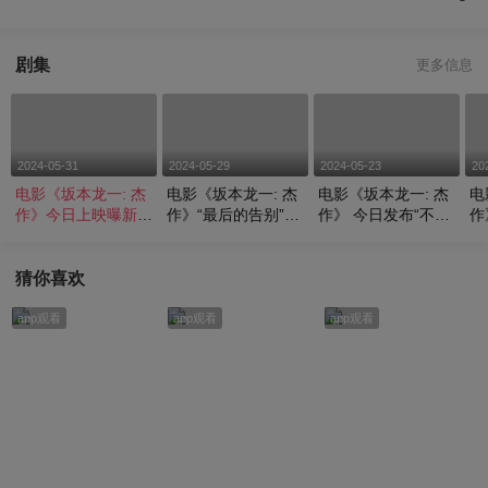
剧集
更多信息
2024-05-31
2024-05-29
2024-05-23
20
电影《坂本龙一: 杰
电影《坂本龙一: 杰
电影《坂本龙一: 杰
电
作》今日上映曝新片
作》“最后的告别”终
作》 今日发布“不被
作
段 三大看点告别见
极预告
遗忘”版预告！电影
告
证音乐大师传奇一生
将于5月31日全国影
日
院上映，一起来听就
影
猜你喜欢
不会遗忘
别
app观看
app观看
app观看