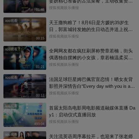
姜妍精心准备的古法菜肴，主动收集资料
做PDF菜单，标注菜品地域背景配图，连
搜狐视频娱乐播报
01:46
同事都可以直接拿来使用。还有谁没刷到
app观看
中餐厅这个暖心片段！#尹浩宇 #姜妍
天王撒狗粮了！8月6日是方媛的39岁生
日，郭富城转发她的生日动态并送上祝
福：“祝老婆生日快乐，身体健康，心想事
搜狐视频娱乐播报
00:15
成。”俩人结婚多年，育有3个女儿，日常
app观看
甜蜜幸福~
全网网友都在疯狂刷屏称赞章若楠，街头
偶遇独自摆摊的小女孩，章若楠温柔买下
全部小羊，全程弯腰平视小朋友，一举一
搜狐视频娱乐播报
01:21
动尽显绝佳人品。最打动人的不是花钱全
app观看
包，是她照顾到小孩的自尊心，平等对
法国足球巨星姆巴佩官宣恋情！晒女友背
待，善意又体面，这种细碎的善意真的很
影照并深情告白“Every day with you is a s
圈粉～@星同事 @搜狐综艺 @明星狐 #章
unny day. 有你在的每一天 都是晴天”，据
搜狐视频娱乐播报
00:12
若楠
悉，女方是西班牙女演员埃斯特·埃克斯波
app观看
西托，出演《名校风暴》，祝福祝福~@搜
首届太阳岛电影周电影频道融媒体直播 Da
狐体育 @搜狐跑步 @小申小申
y1：启动仪式直播回放
搜狐视频娱乐播报
493:04
app观看
关注流英语周序幕拉开，也迎来了张老师