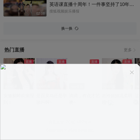
英语课直播十周年！一件事坚持了10年真
的太酷了，大家有没有跟着张老师的课
搜狐视频娱乐播报
02:08
程，看见更广阔的世界呢？细数内娱，其
实也藏着不少口语大神，他们一开口就对
换一换
味儿了，飙英文的片段甚至堪比口语范
本。今天咱们盘点英文输出质感拉满的艺
人，应援张老师的英语课。快跟着播报小
热门直播
更多
编一起来感受下什么叫开口即高级吧！@
张朝阳 @张朝阳的英语课 @麦小麦 @搜
狐先知道 @千里眼小当家 @高速公鹿 @
科学探索小组 @涛姐是女神 @狐圈圈 @
阿畅酷酷的 @小丰本丰 @小申小申 @刘
一杯 @Jen的很AI @一张大脸 @团子摘星
app观看
app观看
app观看
app观看
a
星 @元气小梨 @三三及里 @小纪炖蘑菇
安徽貂蝉前来报
是百灵鸟还是学
滴滴，有点才艺
志玲姐姐温柔哄
这
@吃喝玩乐找阿眉 @周沫Momo @小K财
到！
猪叫啊~
噢~
睡中~
况
宝书 @断舍离呀 @嘿凤梨like @不咽气的
小超人 @摸鱼兄弟 @直播狐 @小狐 @努
力学习的总结侠
意见反馈
|
PC版
|
APP专区
Copyright ©
2026 Sohu Inc.