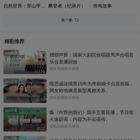
自然世界：穿山甲-被全世界盯上的动物（Natural World Pangolins - The World's Most Wanted Animal）
攀登者（纪录片）
传奇故事
换一换
精彩推荐
app观看
熠熠声辉：国家大剧院合唱团男声合唱音
乐会直播回放
搜狐视频娱乐播报
113:56
app观看
陈思诚连续第15年为佟丽娅卡点送祝福，
网友称他俩是新型离婚关系。
搜狐视频娱乐播报
00:09
app观看
爆《向野的我们》因辛芷蕾延播，节目组
火速辟谣：内容为不实谣传。
搜狐视频娱乐播报
00:11
app观看