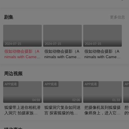
剧集
更多信息
2024-07-15
2024-07-15
2024-07-15
假如动物会摄影（A
假如动物会摄影（A
假如动物会摄影（A
nimals with Camera
nimals with Camera
nimals with Camera
s）第1集：狐獴洞
s）第2集：猎豹“自
s）第3集：蝠鲼“胎
穴如“迷宫”
拍”捕羚羊
动”
周边视频
APP观看
APP观看
APP观看
A
04:59
02:06
01:33
狐獴带上迷你相机潜
狐獴洞穴复杂如同迷
把摄像机装到狐獴摄
想
入洞穴 拍摄家族在
宫 探索狐獴的地下
像师身上，进入它们
的
地下的隐秘生活
世界
的神奇世界
规