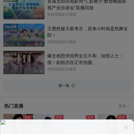
首届太阳岛电影周“汇影聚力·数智赋能影
视产业洽谈会”直播回放
搜狐视频娱乐播报
119:24
app观看
王楚然被大家考古，原来小时候是热舞女
郎！
搜狐视频娱乐播报
00:22
app观看
爆念相思停拍男女主不和，知情人士：
假！剧组仍在正常拍摄。
搜狐视频娱乐播报
00:32
换一换
热门直播
更多