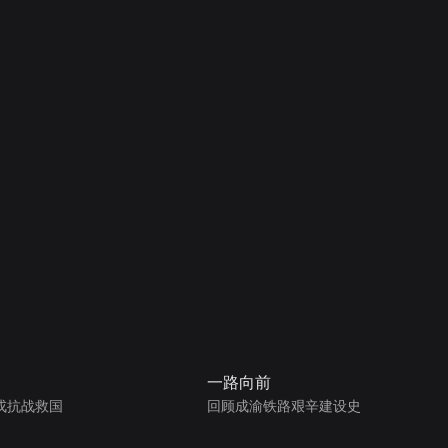
一路向前
戎抗战救国
回顾成渝铁路艰辛建设史