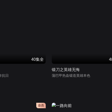
40集全
锻刀之英雄无悔
作抗日
蒲巴甲热血锻造英雄本色
会员