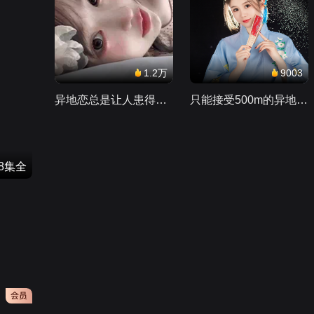
1.2万
9003
异地恋总是让人患得患失。。。
只能接受500m的异地恋，电动车没电了......
48集全