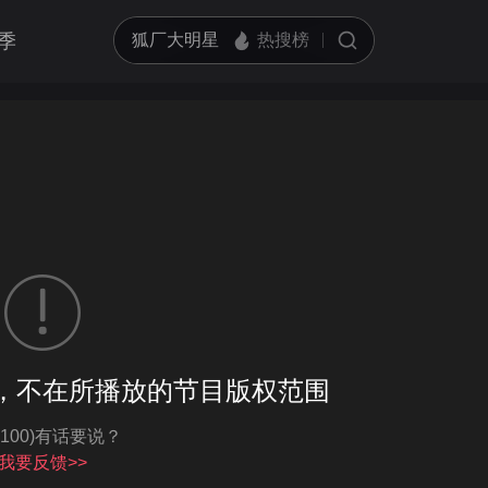
季
客户端播放
，不在所播放的节目版权范围
亮度
标准
-100)有话要说？
饱和度
100
循环播放
我要反馈>>
对比度
100
跳过片头片尾