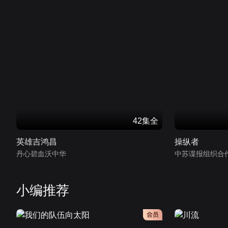
42集全
英雄吉鸿昌
操纵者
丹心碧血沃中华
中苏谍报组织合
小编推荐
会员
会员