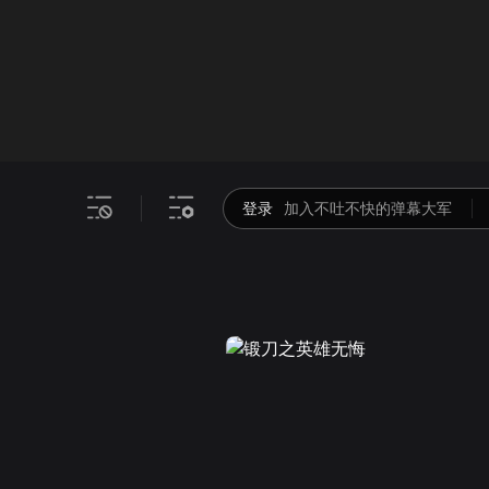
画面色彩调整
00
倍速
登录
加入不吐不快的弹幕大军