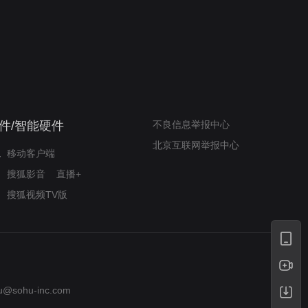
我的表兄维尼
律师文尼法庭无知遭监禁
件/智能硬件
不良信息举报中心
北京互联网举报中心
移动客户端
搜狐影音
直播+
搜狐视频TV版
u@sohu-inc.com