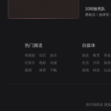
10间敢死队
勇敢活！放肆笑
热门频道
自媒体
电视剧
综艺
娱乐
搞笑
教育
美妆
纪录片
电影
动漫
生活
汽车
旅游
新闻
体育
千帆
游戏
科技
出品
请仔细阅读
搜狐