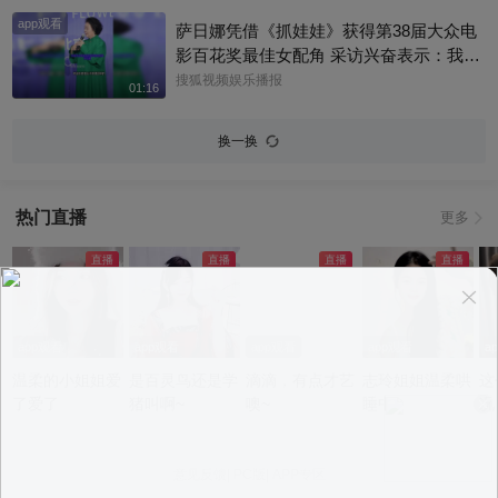
同框，满屏都是情怀与传承！@青幕计划
app观看
@张朝阳 @国风舞乐狐 @狐学学有知识
萨日娜凭借《抓娃娃》获得第38届大众电
@小狐探班 @明星狐 @翔哥来了
影百花奖最佳女配角 采访兴奋表示：我之
前从未演过喜剧
搜狐视频娱乐播报
01:16
换一换
热门直播
更多
app观看
app观看
app观看
app观看
a
温柔的小姐姐爱
是百灵鸟还是学
滴滴，有点才艺
志玲姐姐温柔哄
这
了爱了
猪叫啊~
噢~
睡中~
况
意见反馈
|
PC版
|
APP专区