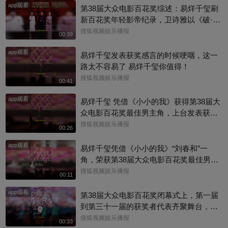
app观看
第38届大众电影百花奖综述：易烊千玺刷
新百花奖年轻影帝纪录，卫诗雅以《破·地
狱》拿下最佳女主
搜狐视频娱乐播报
00:39
app观看
易烊千玺发表获奖感言的时候哽咽，这一
路太不容易了 易烊千玺你值得！
搜狐视频娱乐播报
00:41
app观看
易烊千玺 凭借《小小的我》获得第38届大
众电影百花奖最佳男主角，上台发表获奖
感言
搜狐视频娱乐播报
00:26
app观看
易烊千玺凭借《小小的我》“刘春和”一
角，荣获第38届大众电影百花奖最佳男主
角,恭喜！
搜狐视频娱乐播报
00:11
app观看
第38届大众电影百花奖闭幕式上，第一届
到第三十一届的获奖者代表齐聚舞台，共
同唱响《电影让我们相会》，几代电影人
搜狐视频娱乐播报
00:33