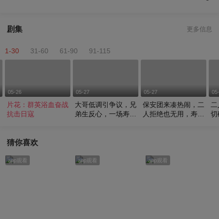
剧集
更多信息
1-30
31-60
61-90
91-115
05-26
05-27
05-27
05
片花：群英浴血奋战
大哥低调引争议，兄
保安团来凑热闹，二
二
抗击日寇
弟生反心，一场寿宴
人拒绝也无用，寿宴
切
来证明实力
恐成为战场
家
猜你喜欢
app观看
app观看
app观看