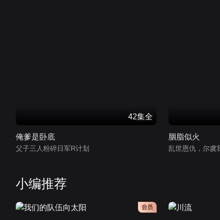
42集全
俺爹是卧底
胭脂似火
父子三人粉碎日军R计划
乱世恩仇，尔虞
小编推荐
会员
会员