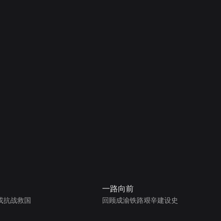
一路向前
戎抗战救国
回顾成渝铁路艰辛建设史