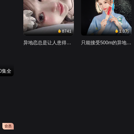
8741
1.0万
异地恋总是让人患得患失。。。
只能接受500m的异地恋，电动车没电了......
40集全