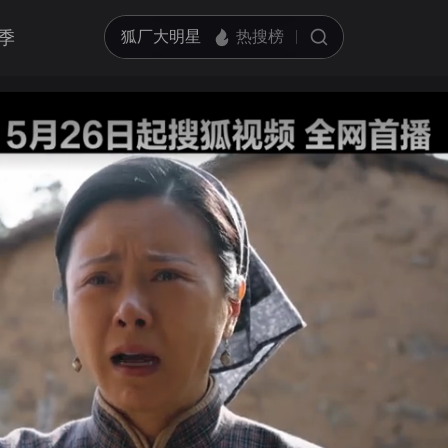
季
亮度
标准
饱和度
100
循环播放
对比度
100
跳过片头片尾