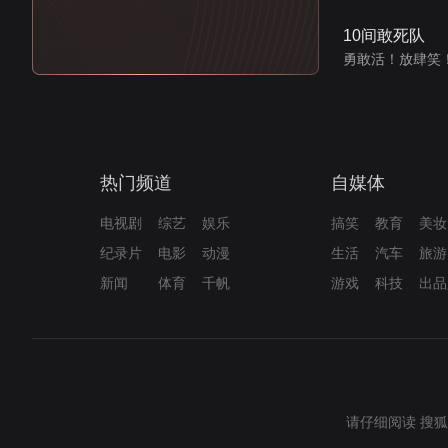
10间敢死队
勇敢活！放肆笑
热门频道
自媒体
电视剧
综艺
娱乐
搞笑
教育
美妆
纪录片
电影
动漫
生活
汽车
旅游
新闻
体育
千帆
游戏
科技
出品
请仔细阅读
搜狐