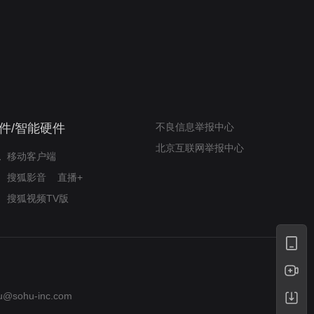
我的表兄维尼
律师文尼法庭无知遭监禁
件/智能硬件
不良信息举报中心
北京互联网举报中心
移动客户端
搜狐影音
直播+
搜狐视频TV版
u@sohu-inc.com