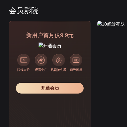
会员影院
会员
新用户首月仅9.9元
院线大片
观看免广
热剧抢先看
顶级画质
开通会员