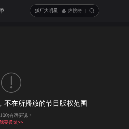
季
客户端播放
，不在所播放的节目版权范围
亮度
标准
-100)有话要说？
饱和度
100
循环播放
我要反馈>>
对比度
100
跳过片头片尾