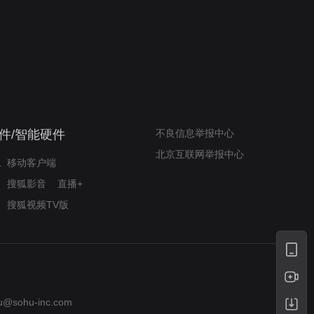
我的表兄维尼
律师文尼法庭无知遭监禁
件/智能硬件
不良信息举报中心
北京互联网举报中心
移动客户端
搜狐影音
直播+
搜狐视频TV版
u@sohu-inc.com