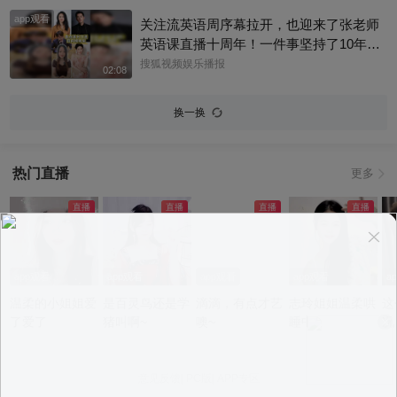
app观看
关注流英语周序幕拉开，也迎来了张老师
英语课直播十周年！一件事坚持了10年真
的太酷了，大家有没有跟着张老师的课
搜狐视频娱乐播报
02:08
程，看见更广阔的世界呢？细数内娱，其
实也藏着不少口语大神，他们一开口就对
换一换
味儿了，飙英文的片段甚至堪比口语范
本。今天咱们盘点英文输出质感拉满的艺
人，应援张老师的英语课。快跟着播报小
热门直播
更多
编一起来感受下什么叫开口即高级吧！@
张朝阳 @张朝阳的英语课 @麦小麦 @搜
狐先知道 @千里眼小当家 @高速公鹿 @
科学探索小组 @涛姐是女神 @狐圈圈 @
阿畅酷酷的 @小丰本丰 @小申小申 @刘
一杯 @Jen的很AI @一张大脸 @团子摘星
app观看
app观看
app观看
app观看
a
星 @元气小梨 @三三及里 @小纪炖蘑菇
温柔的小姐姐爱
是百灵鸟还是学
滴滴，有点才艺
志玲姐姐温柔哄
这
@吃喝玩乐找阿眉 @周沫Momo @小K财
了爱了
猪叫啊~
噢~
睡中~
况
宝书 @断舍离呀 @嘿凤梨like @不咽气的
小超人 @摸鱼兄弟 @直播狐 @小狐 @努
力学习的总结侠
意见反馈
|
PC版
|
APP专区