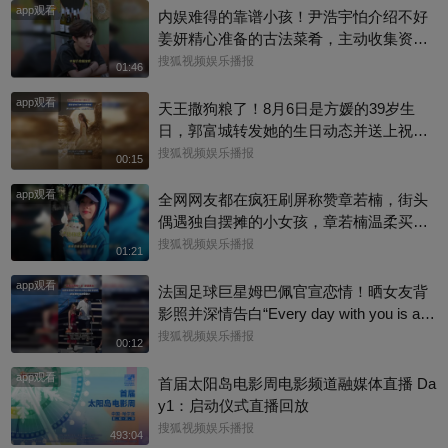
app观看
内娱难得的靠谱小孩！尹浩宇怕介绍不好
姜妍精心准备的古法菜肴，主动收集资料
做PDF菜单，标注菜品地域背景配图，连
搜狐视频娱乐播报
01:46
同事都可以直接拿来使用。还有谁没刷到
app观看
中餐厅这个暖心片段！#尹浩宇 #姜妍
天王撒狗粮了！8月6日是方媛的39岁生
日，郭富城转发她的生日动态并送上祝
福：“祝老婆生日快乐，身体健康，心想事
搜狐视频娱乐播报
00:15
成。”俩人结婚多年，育有3个女儿，日常
app观看
甜蜜幸福~
全网网友都在疯狂刷屏称赞章若楠，街头
偶遇独自摆摊的小女孩，章若楠温柔买下
全部小羊，全程弯腰平视小朋友，一举一
搜狐视频娱乐播报
01:21
动尽显绝佳人品。最打动人的不是花钱全
app观看
包，是她照顾到小孩的自尊心，平等对
法国足球巨星姆巴佩官宣恋情！晒女友背
待，善意又体面，这种细碎的善意真的很
影照并深情告白“Every day with you is a s
圈粉～@星同事 @搜狐综艺 @明星狐 #章
unny day. 有你在的每一天 都是晴天”，据
搜狐视频娱乐播报
00:12
若楠
悉，女方是西班牙女演员埃斯特·埃克斯波
app观看
西托，出演《名校风暴》，祝福祝福~@搜
首届太阳岛电影周电影频道融媒体直播 Da
狐体育 @搜狐跑步 @小申小申
y1：启动仪式直播回放
搜狐视频娱乐播报
493:04