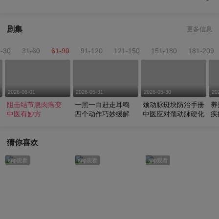
剧集
更多信息
1-30
31-60
61-90
91-120
121-150
151-180
181-209
2026-06-01
2026-05-31
2026-05-30
20
阻击结节息肉癌变
一黑一白赶走耳鸣
颈动脉斑块防治手册
养
中医有妙方
四个动作巧妙缓解
中医应对颈动脉硬化
疾
猜你喜欢
app观看
app观看
app观看