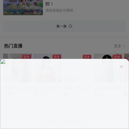
郎！
搜狐视频娱乐播报
00:22
换一换
热门直播
更多
app观看
app观看
app观看
app观看
a
温柔的小姐姐爱
是百灵鸟还是学
滴滴，有点才艺
志玲姐姐温柔哄
野
了爱了
猪叫啊~
噢~
睡中~
反
意见反馈
|
PC版
|
APP专区
Copyright ©
2026 Sohu Inc.