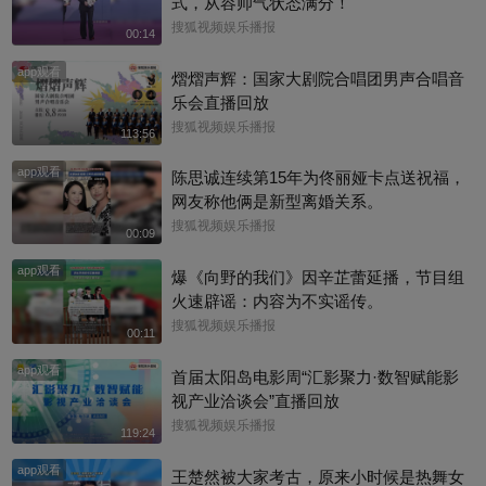
式，从容帅气状态满分！
搜狐视频娱乐播报
00:14
app观看
熠熠声辉：国家大剧院合唱团男声合唱音
乐会直播回放
搜狐视频娱乐播报
113:56
app观看
陈思诚连续第15年为佟丽娅卡点送祝福，
网友称他俩是新型离婚关系。
搜狐视频娱乐播报
00:09
app观看
爆《向野的我们》因辛芷蕾延播，节目组
火速辟谣：内容为不实谣传。
搜狐视频娱乐播报
00:11
app观看
首届太阳岛电影周“汇影聚力·数智赋能影
视产业洽谈会”直播回放
搜狐视频娱乐播报
119:24
app观看
王楚然被大家考古，原来小时候是热舞女