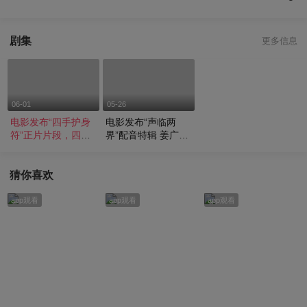
剧集
更多信息
06-01
05-26
电影发布“四手护身
电影发布“声临两
符”正片片段，四手
界”配音特辑 姜广涛
护身符将为您保驾护
任配音指导创新神职
航
形象
猜你喜欢
app观看
app观看
app观看