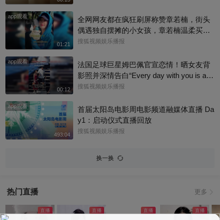
成。”俩人结婚多年，育有3个女儿，日常
app观看
甜蜜幸福~
全网网友都在疯狂刷屏称赞章若楠，街头
偶遇独自摆摊的小女孩，章若楠温柔买下
全部小羊，全程弯腰平视小朋友，一举一
搜狐视频娱乐播报
01:21
动尽显绝佳人品。最打动人的不是花钱全
app观看
包，是她照顾到小孩的自尊心，平等对
法国足球巨星姆巴佩官宣恋情！晒女友背
待，善意又体面，这种细碎的善意真的很
影照并深情告白“Every day with you is a s
圈粉～@星同事 @搜狐综艺 @明星狐 #章
unny day. 有你在的每一天 都是晴天”，据
搜狐视频娱乐播报
00:12
若楠
悉，女方是西班牙女演员埃斯特·埃克斯波
app观看
西托，出演《名校风暴》，祝福祝福~@搜
首届太阳岛电影周电影频道融媒体直播 Da
狐体育 @搜狐跑步 @小申小申
y1：启动仪式直播回放
搜狐视频娱乐播报
493:04
换一换
热门直播
更多