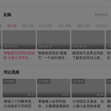
剧集
更多信息
0
61-90
91-120
121-150
151-180
181-210
211-217
2026-06-02
2026-06-01
2026-05-31
20
警惕通往肝癌的高速
警惕身体里的“紧箍
糖尿病不是男女同款
智
路 专家分享养生实
咒” 一个动作测试生
了解其在性别上的差
主
用妙招
命长度
异
周边视频
APP观看
APP观看
APP观看
A
03:17
02:32
03:39
看懂三个判断维度，
警惕微小血管性痴
行动慌乱非衰老，当
腰
分清痴呆不同类型
呆，大脑缓慢遭破坏
心脑小血管病来袭
锻