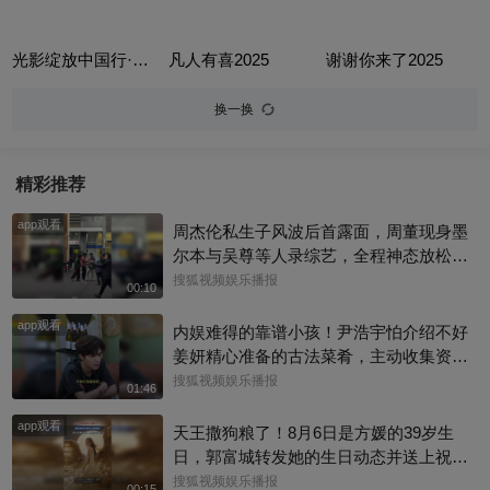
光影绽放中国行·跟着电影游云南
凡人有喜2025
谢谢你来了2025
换一换
精彩推荐
app观看
周杰伦私生子风波后首露面，周董现身墨
尔本与吴尊等人录综艺，全程神态放松、
有说有笑，还主动向路人打招呼，完全没
搜狐视频娱乐播报
00:10
有被连日来的负面传闻影响情绪。目前，
app观看
杰威尔已发声明追责，清者自清#周杰伦
内娱难得的靠谱小孩！尹浩宇怕介绍不好
姜妍精心准备的古法菜肴，主动收集资料
做PDF菜单，标注菜品地域背景配图，连
搜狐视频娱乐播报
01:46
同事都可以直接拿来使用。还有谁没刷到
app观看
中餐厅这个暖心片段！#尹浩宇 #姜妍
天王撒狗粮了！8月6日是方媛的39岁生
日，郭富城转发她的生日动态并送上祝
福：“祝老婆生日快乐，身体健康，心想事
搜狐视频娱乐播报
00:15