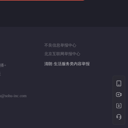
算法推荐专项举报
亚运会举报专区
涉历史虚无举报
网络谣言信息专项
涉政举报入口
涉未成年人举报
不良信息举报中心
清朗自媒体乱象举报
北京互联网举报中心
涉民族宗教有害信息举报
清朗·生活服务类内容举报
播+
清朗春节网络环境整治
版
涉企举报专区
AI生成内容
打假治敲
hu@sohu-inc.com
网络暴力有害信息举报
12318 文化市场举报
算法推荐专项举报
亚运会举报专区