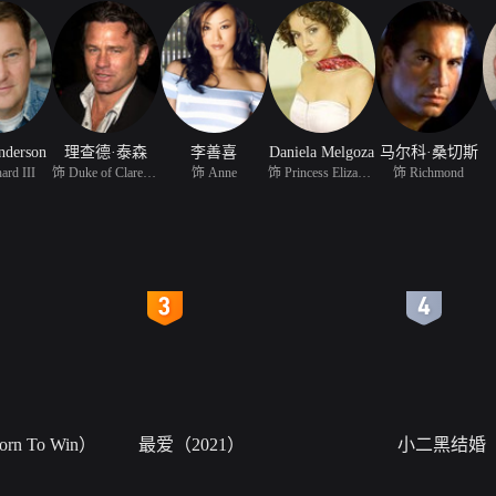
nderson
理查德·泰森
李善喜
Daniela Melgoza
马尔科·桑切斯
ard III
饰 Duke of Clarence
饰 Anne
饰 Princess Elizabeth
饰 Richmond
4
5
n To Win）
最爱（2021）
小二黑结婚