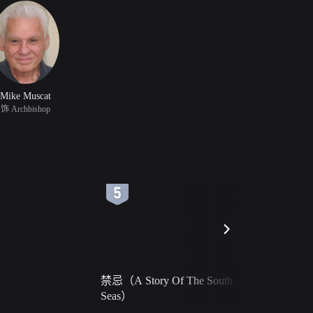
Mike Muscat
饰 Archbishop
6
7
禁忌（A Story Of The South
火球（Ball 
Seas）