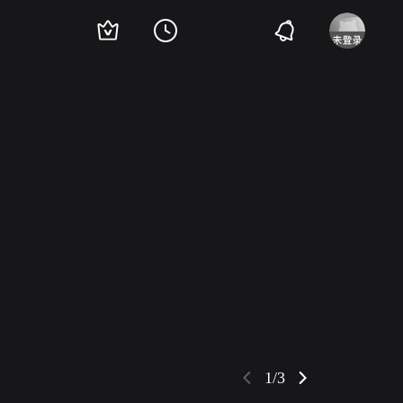
nderson
理查德·泰森
李善喜
Daniela Melgoza
马尔科·桑切斯
Mike Musca
1/3