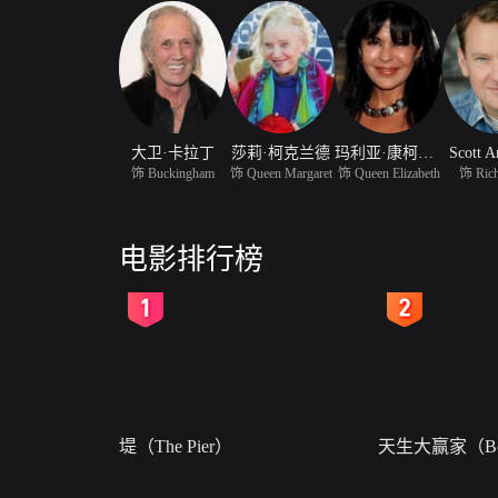
大卫·卡拉丁
莎莉·柯克兰德
玛利亚·康柯塔·阿隆索
Scott A
饰 Buckingham
饰 Queen Margaret
饰 Queen Elizabeth
饰 Rich
电影排行榜
2
3
堤（The Pier）
天生大赢家（Bor