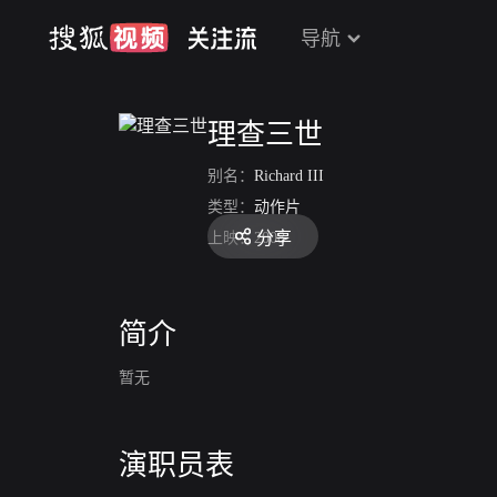
导航
理查三世
别名：
Richard III
类型：
动作片
分享
上映：
2008
简介
暂无
演职员表