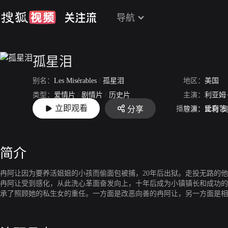
导航
孤星泪
别名：
Les Misérables
/
孤星泪
地区：
美国
类型：
爱情片
/
剧情片
/
历史片
主演：
利亚姆
立即观看
播放源：
爱奇艺
分享
上映：
1998-08-14
导演：
比利·
简介
冉阿让因为要养活姐姐的小孩而偷面包被捕，20年后出狱。走投无路的
冉阿让受到感化，从此洗心革面奋发向上，十年后成为小镇镇长和成功的
承了照顾她的私生女的重任。一方面是改恶向善的冉阿让，另一方面是相