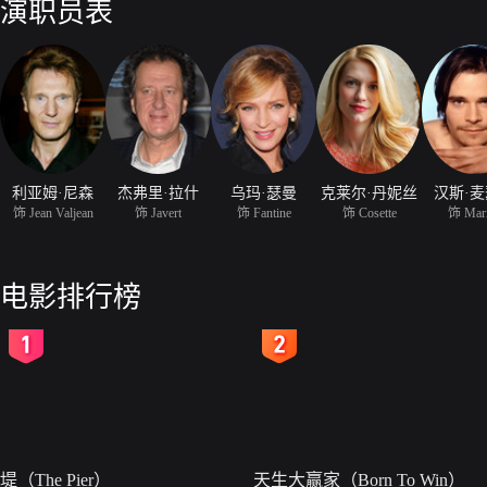
演职员表
利亚姆·尼森
杰弗里·拉什
乌玛·瑟曼
克莱尔·丹妮丝
汉斯·
饰 Jean Valjean
饰 Javert
饰 Fantine
饰 Cosette
饰 Mar
电影排行榜
2
3
堤（The Pier）
天生大赢家（Born To Win）