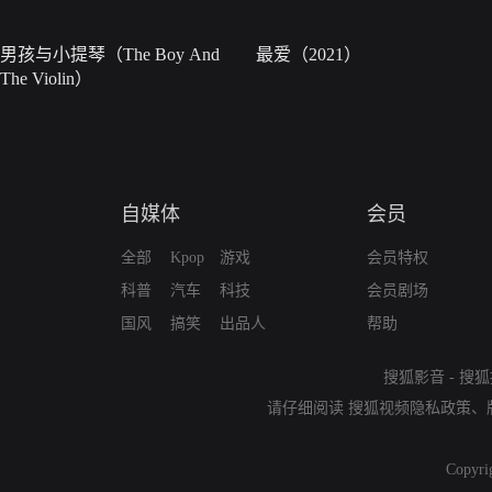
男孩与小提琴（The Boy And
最爱（2021）
The Violin）
自媒体
会员
全部
Kpop
游戏
会员特权
科普
汽车
科技
会员剧场
国风
搞笑
出品人
帮助
搜狐影音
-
搜狐
请仔细阅读
搜狐视频隐私政策
、
Copyri