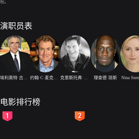
祝。
演职员表
埃利奥特·古尔德
约翰·C·麦克金利
克里斯托弗·加廷
理查德·琼斯
Nina Sie
电影排行榜
2
3