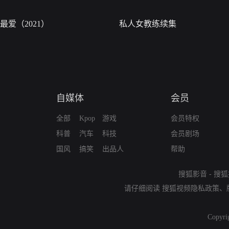
最爱（2021）
私人女教练续集
自媒体
会员
全部
Kpop
游戏
会员特权
科普
汽车
科技
会员剧场
国风
搞笑
出品人
帮助
搜狐影音
-
搜狐
请仔细阅读
搜狐视频隐私政策
、
Copyri