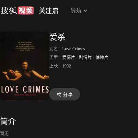
导航
爱杀
别名：
Love Crimes
类型：
爱情片
/
剧情片
/
惊悚片
上映：
1992
分享
简介
暂无