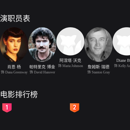
演职员表
阿涅塔·沃克
Diane B
饰 Maria Johnson
饰 Kelly A
肖恩·杨
帕特里克·博金
詹姆斯·瑞德
饰 Dana Greenway
饰 David Hanover
饰 Stanton Gray
电影排行榜
2
3