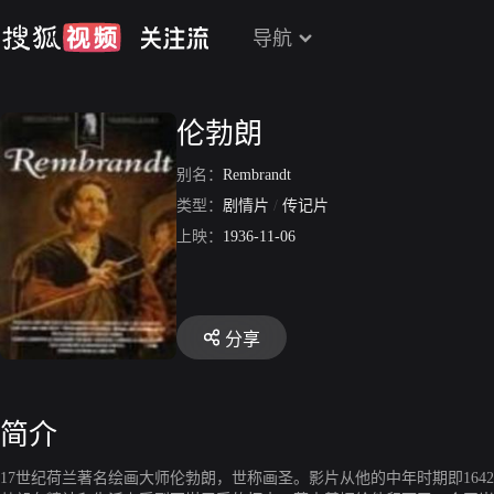
导航
伦勃朗
别名：
Rembrandt
类型：
剧情片
/
传记片
上映：
1936-11-06
分享
简介
17世纪荷兰著名绘画大师伦勃朗，世称画圣。影片从他的中年时期即16