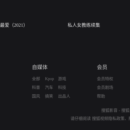
最爱（2021）
私人女教练续集
自媒体
会员
全部
Kpop
游戏
会员特权
科普
汽车
科技
会员剧场
国风
搞笑
出品人
帮助
搜狐影音
-
搜狐
请仔细阅读
搜狐视频隐私政策
、