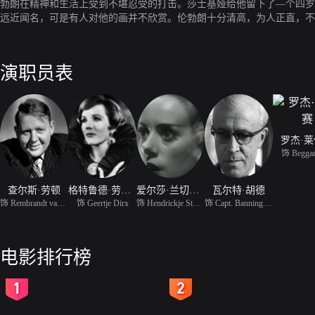
勃朗在精神和生活上受到不堪忍受的打击。莎士基娅给他留下了—个四岁
远近闻名，可是有人对他的画并不欣赏。伦勃朗十分清高，为人正直，不
主们拍卖。伦勃朗晚年，爱上了—位名叫汉珠里长的年轻女佣。他得到莫
乐。
演职员表
罗杰·
饰 Beggar
查尔斯·劳顿
格特鲁德·劳伦斯
爱尔莎·兰切斯特
瓦尔特·胡德
饰 Rembrandt van Rijn
饰 Geertje Dirx
饰 Hendrickje Stoffels
饰 Capt. Banning Cocq
电影排行榜
2
3