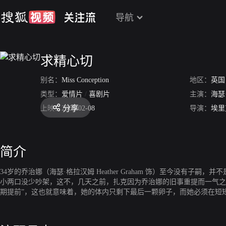
导航
求精心切
别名：
Miss Conception
地区：
英国
类型：
爱情片
/
喜剧片
主演：
海瑟
分享
上映：
2008-02-08
导演：
埃里
简介
34岁的乔治娜（海瑟·格拉汉姆 Heather Graham 饰）至今没有子
小两口没少吵架，这不，几天之前，扎克因为乔治娜的旧事重提而一气
期提前”，这也就意味着，她的体内只剩下最后一颗卵子，而她必须在短
孕吗？她和扎克之间的关系又将迎来怎样的结局呢？