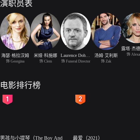
演职员表
饰 Alexa
海瑟·格拉汉姆
米娅·科施娜
Laurence Doherty
汤姆·艾利斯
饰 Georgina
饰 Clem
饰 Funeral Director
饰 Zak
电影排行榜
2
3
男孩与小提琴（The Boy And
最爱（2021）