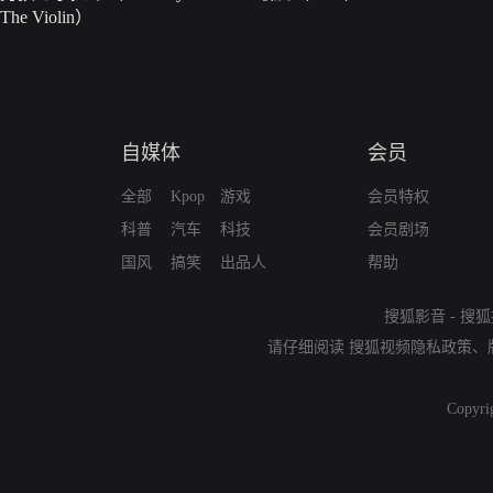
The Violin）
自媒体
会员
全部
Kpop
游戏
会员特权
科普
汽车
科技
会员剧场
国风
搞笑
出品人
帮助
搜狐影音
-
搜狐
请仔细阅读
搜狐视频隐私政策
、
Copyri