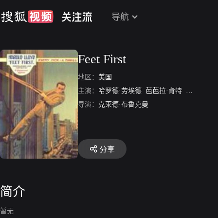
导航
Feet First
地区：
美国
主演：
哈罗德·劳埃德
芭芭拉·肯特
Robert Mc
导演：
克莱德·布鲁克曼
分享
简介
暂无