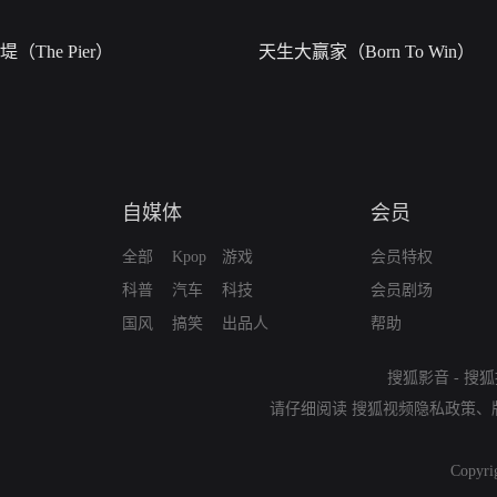
堤（The Pier）
天生大赢家（Born To Win）
自媒体
会员
全部
Kpop
游戏
会员特权
科普
汽车
科技
会员剧场
国风
搞笑
出品人
帮助
搜狐影音
-
搜狐
请仔细阅读
搜狐视频隐私政策
、
Copyri