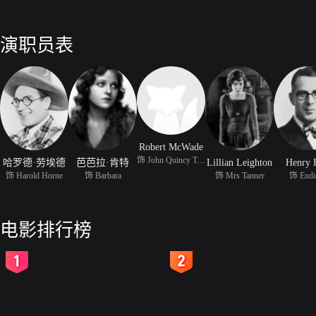
演职员表
Robert McWade
饰 John Quincy Tanner
哈罗德·劳埃德
芭芭拉·肯特
Lillian Leighton
Henry 
饰 Harold Horne
饰 Barbara
饰 Mrs Tanner
饰 Endic
电影排行榜
2
3