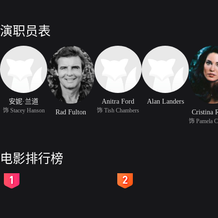
演职员表
安妮·兰道
Anitra Ford
Alan Landers
饰 Stacey Hanson
饰 Tish Chambers
Rad Fulton
Cristina 
电影排行榜
2
3