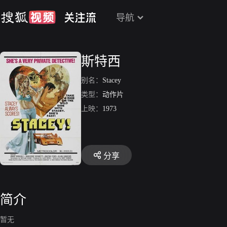
导航
斯特西
别名：
Stacey
类型：
动作片
上映：
1973
分享
简介
暂无