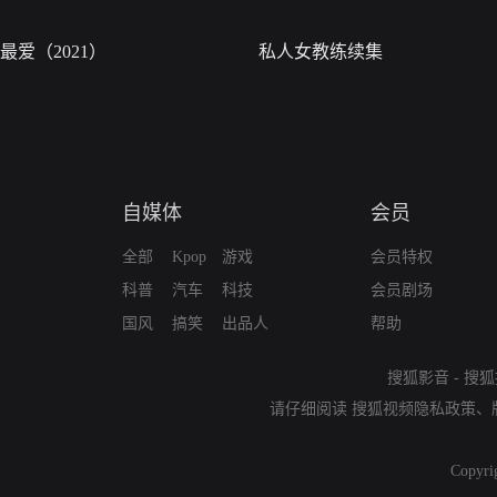
最爱（2021）
私人女教练续集
自媒体
会员
全部
Kpop
游戏
会员特权
科普
汽车
科技
会员剧场
国风
搞笑
出品人
帮助
搜狐影音
-
搜狐
请仔细阅读
搜狐视频隐私政策
、
Copyri