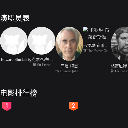
演职员表
卡罗琳·布莱奇斯顿
饰 Hon Esther Grand
Edward Sinclair
迈克尔·特鲁布肖
饰 Sir Lionel
弗迪·梅恩
饰 Eduoard (of Chez Edo
电影排行榜
2
3