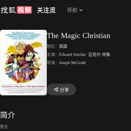
导航
The Magic Christian
地区：
英国
主演：
Edward Sinclair
迈克尔·特鲁布肖
弗迪
导演：
Joseph McGrath
分享
简介
暂无