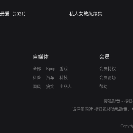
最爱（2021）
私人女教练续集
自媒体
会员
全部
Kpop
游戏
会员特权
科普
汽车
科技
会员剧场
国风
搞笑
出品人
帮助
搜狐影音
-
搜狐
请仔细阅读
搜狐视频隐私政策
、
Copyri