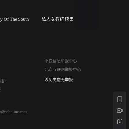
 Of The South
私人女教练续集
小二黑结
网络暴力有害信息举报
12318 文化市场举报
不良信息举报中心
算法推荐专项举报
北京互联网举报中心
亚运会举报专区
涉历史虚无举报
播+
网络谣言信息专项
版
涉政举报入口
涉未成年人举报
清朗自媒体乱象举报
hu@sohu-inc.com
涉民族宗教有害信息举报
清朗·生活服务类内容举报