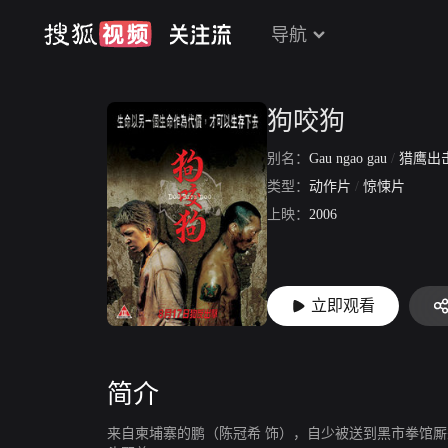
导航
狗咬狗
别名：
Gau ngao gau
/
猎鹰出
类型：
动作片
/
惊悚片
上映：
2006
立即观看
简介
来自柬埔寨的鹏（陈冠希 饰），自少被送到黑市拳馆