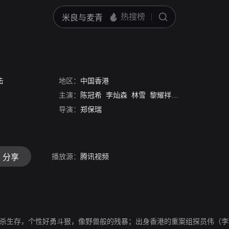
击
地区：
中国香港
主演：
陈冠希
李灿森
林雪
黎耀祥
张兆辉
林嘉华
导演：
郑保瑞
播放源：
腾讯视频
分享
厮杀生存，个性好勇斗狠，像野兽般的残暴；出身香港的重案组探员伟（李