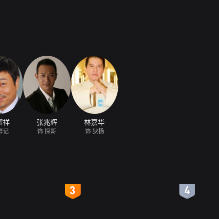
耀祥
张兆辉
林嘉华
祥记
饰 探哥
饰 狄扬
4
5