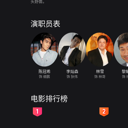
头野兽。
演职员表
陈冠希
李灿森
林雪
黎
饰 细鹏
饰 狄伟
饰 林哥
饰 
电影排行榜
2
3