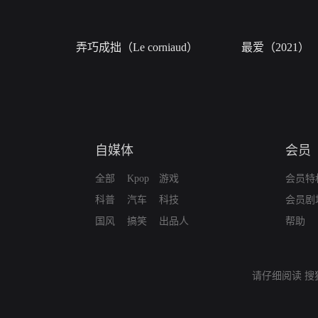
弄巧成拙（Le corniaud）
最爱（2021）
自媒体
会员
全部
Kpop
游戏
会员特
科普
汽车
科技
会员剧
国风
搞笑
出品人
帮助
请仔细阅读
搜