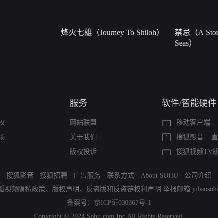
烽火七雄（Journey To Shiloh）
禁忌（A Story
Seas）
服务
软件/智能硬件
权
网站联盟
移动客户端
场
关于我们
搜狐影音
直
版权投诉
搜狐视频TV
搜狐影音
-
搜狐招聘
-
广告服务
-
联系方式
-
About SOHU
-
公司介绍
狐视频隐私政策
、
版权声明
、
反盗版和反盗链权利声明
举报邮箱
jubaoso
备案号：
京ICP证030367号-1
Copyright © 2024 Sohu.com Inc.All Rights Reserved.