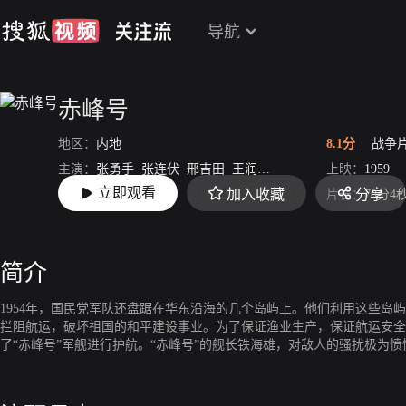
导航
赤峰号
地区：
内地
8.1分
战争
主演：
张勇手
张连伏
邢吉田
王润身
刘江
上映：
1959
立即观看
加入收藏
分享
导演：
严寄洲
片长：
70分4
简介
1954年，国民党军队还盘踞在华东沿海的几个岛屿上。他们利用这些岛
拦阻航运，破坏祖国的和平建设事业。为了保证渔业生产，保证航运安全
了“赤峰号”军舰进行护航。“赤峰号”的舰长铁海雄，对敌人的骚扰极为
灭。司令员及时批评了他，使他终于清醒过来。他和政委在舰上组织全体
订出了新的作战方案。他们准备把敌人的太字号军舰引诱到我们鱼雷快艇
在战斗打响之后，敌人出动了三艘太字号、两艘永字号军舰，使“赤峰号”