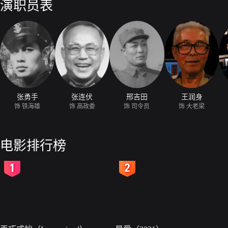
演职员表
号”的三号舱被击中进水，水兵大老梁受伤，他和战友小刘用身体堵住了漏
岛。我军埋伏的六艘鱼雷快艇急速出击，用鱼雷攻击敌舰，敌舰顿时起火
舰的炮火，向敌舰轰击，敌舰中弹，逐渐沉人了海底。我年轻人民海军东
我军乘胜解放了大山岛。
张勇手
张连伏
邢吉田
王润身
饰 铁海雄
饰 高政委
饰 司令员
饰 大老梁
电影排行榜
2
3