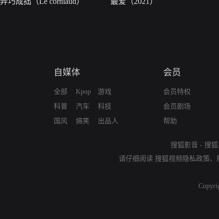
弄巧成拙（Le corniaud）
最爱（2021）
自媒体
会员
全部
Kpop
游戏
会员特权
科普
汽车
科技
会员剧场
国风
搞笑
出品人
帮助
搜狐影音
-
搜狐
请仔细阅读
搜狐视频隐私政策
、
Copyri