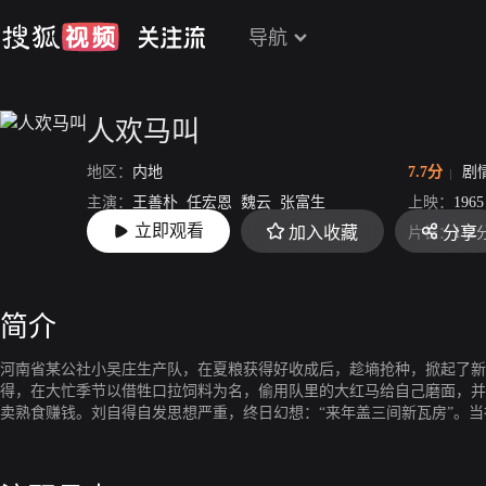
导航
人欢马叫
地区：
内地
7.7分
剧
主演：
王善朴
任宏恩
魏云
张富生
上映：
1965
立即观看
加入收藏
分享
导演：
孙敬
片长：
112
简介
河南省某公社小吴庄生产队，在夏粮获得好收成后，趁墒抢种，掀起了新
得，在大忙季节以借牲口拉饲料为名，偷用队里的大红马给自己磨面，并
卖熟食赚钱。刘自得自发思想严重，终日幻想：“来年盖三间新瓦房”。
秋种时，他却依仗自己有喂牲口的技术，以交鞭子要挟生产队。刘自得的
大队长的支持和全体社员的积极拥护下，接过鞭子，挑起重担。吴广兴缺
的老农、饲养员学习。为了医好由于刘自得加套磨面累病了的大红马，他