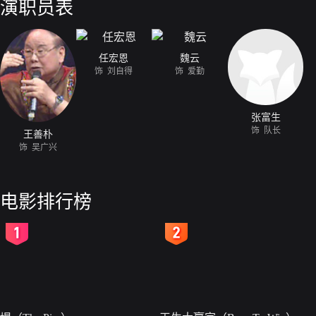
演职员表
理病马。他听说病马爱吃咸的，他就拿家里的高粱去换盐，并且为了多换
出去换成盐。为了能让病马尽快好，他把自己吃的饭也给病马吃了。吴广
响儿女亲事，责怪吴广兴不该接这工作。吴广兴对老伴耐心帮助，并用自
上的疙瘩终于解开了，决心和吴广兴一起把饲养工作做好。刘自得想利用
任宏恩
魏云
面，遭到吴广兴的拒绝。而后，他又以代替何太看牲口为借口，偷将队里
饰 刘自得
饰 爱勤
队长和吴广兴对他进行了严厉的批评。刘自得不但不接受批评，检查自己
猪”，要他交代。吴广兴对刘自得的诬陷和无理取闹，毫不惧怕。后来，
同时，共青团小组长冬梅又揭发了刘自得做生意的事实。对此，刘自得还
张富生
贵的怂恿下，又答应再干一回，结果，徐富贵对大红马打了一冷鞭，使大
饰 队长
王善朴
到问题严重，惊慌失措。吴广兴抓住时机进一步对刘进行帮助和批评，指
饰 吴广兴
出这种思想的危害性。至此，刘自得才认识到自己的错误，决心丢掉个人
路。两年后，小吴庄生产队的大牲畜在吴广兴的精心饲养下，已是膘肥马
刘自得也有了进步。
电影排行榜
2
3