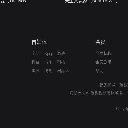
堤（The Pier）
天生大赢家（Born To Win）
自媒体
会员
全部
Kpop
游戏
会员特权
科普
汽车
科技
会员剧场
国风
搞笑
出品人
帮助
搜狐影音
-
搜狐
请仔细阅读
搜狐视频隐私政策
、
Copyri