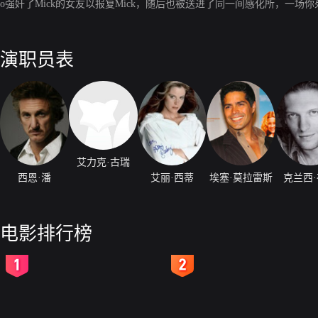
o强奸了Mick的女友以报复Mick，随后也被送进了同一间感化所，一场
演职员表
艾力克·古瑞
西恩·潘
艾丽·西蒂
埃塞·莫拉雷斯
克兰西
电影排行榜
2
3