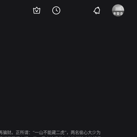
利特曼
托尼·兰德尔
Michael Talbott
威廉姆·H·梅西
骗财。正所谓：“一山不能藏二虎”，两名偷心大少为