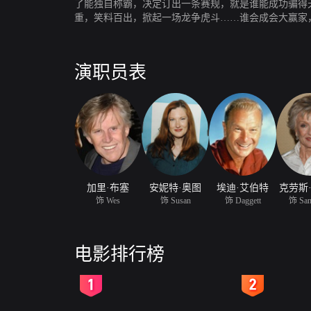
了能独自称霸，决定订出一条赛规，就是谁能成功骗得
重，笑料百出，掀起一场龙争虎斗……谁会成会大赢家
演职员表
加里·布塞
安妮特·奥图
埃迪·艾伯特
克劳斯
饰 Wes
饰 Susan
饰 Daggett
饰 Sam
电影排行榜
2
3