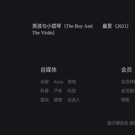
男孩与小提琴（The Boy And
最爱（2021）
The Violin）
自媒体
会员
全部
Kpop
游戏
会员特
科普
汽车
科技
会员剧
国风
搞笑
出品人
帮助
请仔细阅读
搜