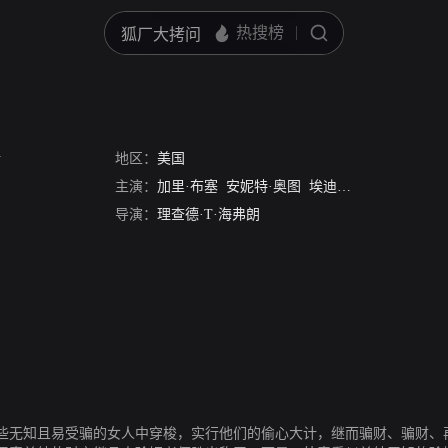
多
传
地区：
美国
主演：
加里·布塞
安妮特·奥图
埃迪·艾伯特
克劳斯·
导演：
理查德·T·海弗朗
些无知且易受骗的女人中穿梭，实行他们的偷心大计，继而骗财、骗财、再