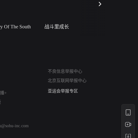
 Of The South
战斗里成长
私人女教
网络暴力有害信息举报
12318 文化市场举报
不良信息举报中心
算法推荐专项举报
北京互联网举报中心
亚运会举报专区
涉历史虚无举报
播+
网络谣言信息专项
版
涉政举报入口
涉未成年人举报
清朗自媒体乱象举报
hu@sohu-inc.com
涉民族宗教有害信息举报