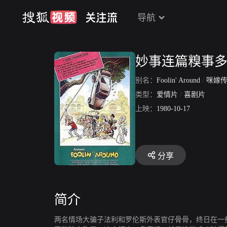
导航
妙事连篇糗事
别名：
Foolin' Around
/
咪嫁
类型：
爱情片
/
喜剧片
上映：
1980-10-17
分享
简介
两名情场大骗子法利和罗伦斯外表官仔骨骨，终日在一