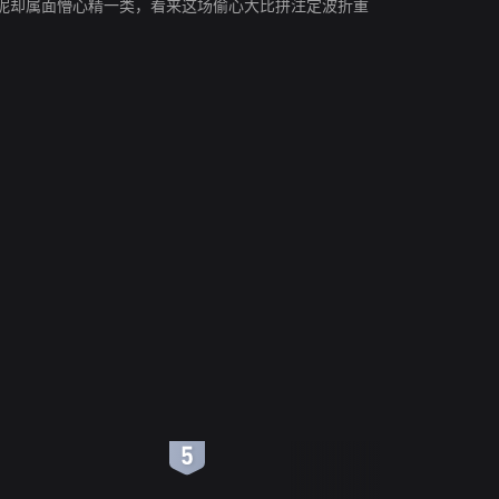
妮却属面懵心精一类，看来这场偷心大比拼注定波折重
6
7