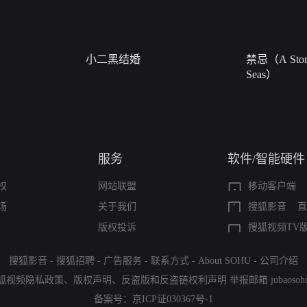
小二黑结婚
禁忌（A Story
Seas）
服务
软件/智能硬件
权
网站联盟
移动客户端
场
关于我们
搜狐影音
直
版权投诉
搜狐视频TV
搜狐影音
-
搜狐招聘
-
广告服务
-
联系方式
-
About SOHU
-
公司介绍
狐视频隐私政策
、
版权声明
、
反盗版和反盗链权利声明
举报邮箱
jubaoso
备案号：
京ICP证030367号-1