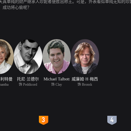
天真单纯的财产继承人珍妮者便胜出称王。可是，外表看似单纯无知的珍
，成功将心偷呢？
·利特曼
托尼·兰德尔
Michael Talbott
威廉姆·H·梅西
antha
饰 Peddicord
饰 Clay
饰 Bronsk
4
5