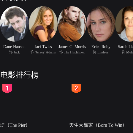
Dane Hanson
Jaci Twiss
James C. Morris
Erica Roby
Sarah Li
饰 Jack
饰 'Jersey' Adams
饰 The Hitchhiker
饰 Lindsey
饰 Meli
电影排行榜
2
3
堤（The Pier）
天生大赢家（Born To Win）