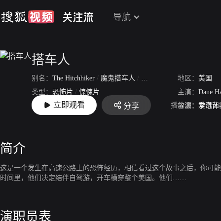
导航
搭车人
别名：
The Hitchhiker
/
魔鬼搭车人
/
幽灵终结者2007
地区：
美国
类型：
恐怖片
/
惊悚片
主演：
Dane H
立即观看
播放源：
爱奇艺
分享
上映：
2007-01-19
导演：
李·斯
简介
这是一个发生在高速公路上的恐怖经历，相信看过这个故事之后，你可能
时间里，他们决定结伴自驾游，开车横穿整个美国。他们……
演职员表