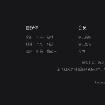
自媒体
会员
全部
Kpop
游戏
会员特权
科普
汽车
科技
会员剧场
国风
搞笑
出品人
帮助
搜狐影音
-
搜狐
请仔细阅读
搜狐视频隐私政策
、
Copyri