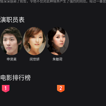
情深深感染了熙哲，令他不仅对此种境界产生了强烈的向往。经过一番思
演职员表
申贤昊
闵世妍
朱敏荷
电影排行榜
2
3