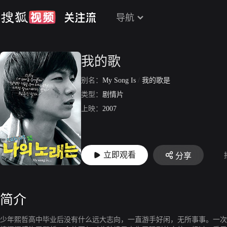
导航
我的歌
别名：
My Song Is
/
我的歌是
类型：
剧情片
上映：
2007
立即观看
分享
简介
少年熙哲高中毕业后没有什么远大志向，一直游手好闲，无所事事。一次