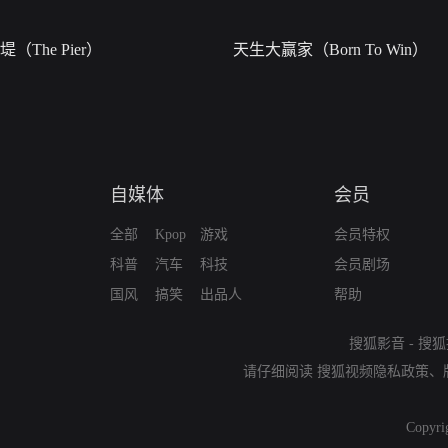
堤（The Pier）
天生大赢家（Born To Win）
自媒体
会员
全部
Kpop
游戏
会员特权
科普
汽车
科技
会员剧场
国风
搞笑
出品人
帮助
搜狐影音
-
搜狐
请仔细阅读
搜狐视频隐私政策
、
Copyri